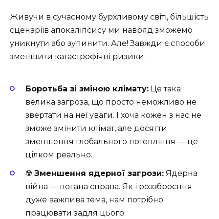
Живучи в сучасному бурхливому світі, більшість
сценаріїв апокаліпсису ми навряд зможемо
уникнути або зупинити. Але! Завжди є способи
зменшити катастрофічні ризики.
Боротьба зі зміною клімату:
Це така
велика загроза, що просто неможливо не
звертати на неї уваги. І хоча кожен з нас не
зможе змінити клімат, але досягти
зменшення глобального потепління — це
цілком реально.
☢️
Зменшення ядерної загрози:
Ядерна
війна — погана справа. Як і роззброєння
дуже важлива тема, нам потрібно
працювати задля цього.