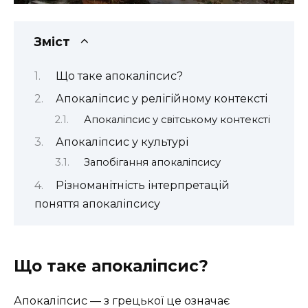
Зміст
Що таке апокаліпсис?
Апокаліпсис у релігійному контексті
Апокаліпсис у світському контексті
Апокаліпсис у культурі
Запобігання апокаліпсису
Різноманітність інтерпретацій
поняття апокаліпсису
Що таке апокаліпсис?
Апокаліпсис — з грецької це означає