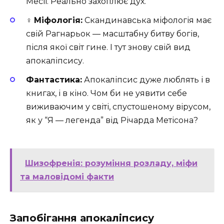
Месії. Реально захоплює дух.
‍♀️
Міфологія:
Скандинавська міфологія має
свій Рагнарьок — масштабну битву богів,
після якої світ гине. І тут знову свій вид
апокаліпсису.
Фантастика:
Апокаліпсис дуже люблять і в
книгах, і в кіно. Чом би не уявити себе
виживаючим у світі, спустошеному вірусом,
як у “Я — легенда” від Річарда Метісона?
Шизофренія: розуміння розладу, міфи
та маловідомі факти
Запобігання апокаліпсису