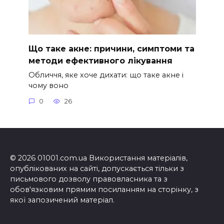
Що таке акне: причини, симптоми та
методи ефективного лікування
Обличчя, яке хоче дихати: що таке акне і
чому воно
0
26
© 2026 01001.com.ua Використання матеріалів,
опублікованих на сайті, допускається тільки з
письмового дозволу правовласника та з
обов'язковим прямим посиланням на сторінку, з
якої запозичений матеріал.