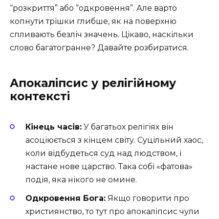
“розкриття” або “одкровення”. Але варто
копнути трішки глибше, як на поверхню
спливають безліч значень. Цікаво, наскільки
слово багатогранне? Давайте розбиратися.
Апокаліпсис у релігійному
контексті
Кінець часів:
У багатьох релігіях він
асоціюється з кінцем світу. Суцільний хаос,
коли відбудеться суд над людством, і
настане нове царство. Така собі «фатова»
подія, яка нікого не омине.
Одкровення Бога:
Якщо говорити про
християнство, то тут про апокаліпсис чули