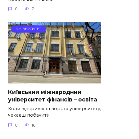
0
7
УНІВЕРСИТЕТ
Київський міжнародний
університет фінансів – освіта
Коли відкриваєш ворота університету,
чекаєш побачити
0
16