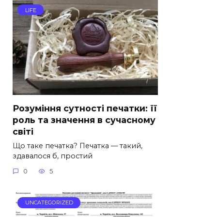
LIFE
Розуміння сутності печатки: її
роль та значення в сучасному
світі
Що таке печатка? Печатка — такий,
здавалося б, простий
0
5
UNCATEGORIZED