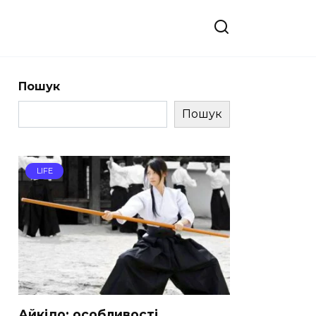
Пошук
Пошук
LIFE
Айкідо: особливості