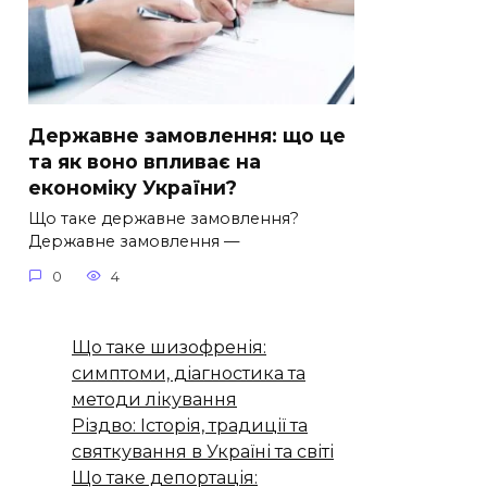
Державне замовлення: що це
та як воно впливає на
економіку України?
Що таке державне замовлення?
Державне замовлення —
0
4
Що таке шизофренія:
симптоми, діагностика та
методи лікування
Різдво: Історія, традиції та
святкування в Україні та світі
Що таке депортація: