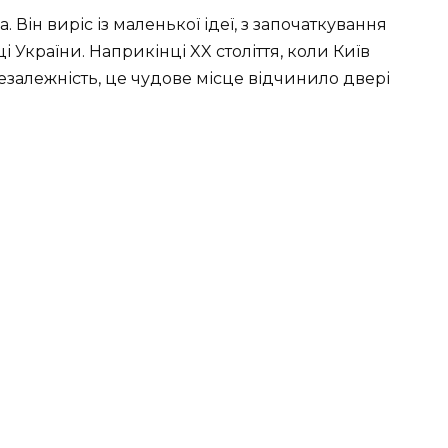
. Він виріс із маленької ідеї, з започаткування
і України. Наприкінці XX століття, коли Київ
езалежність, це чудове місце відчинило двері