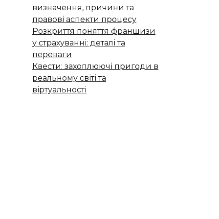
визначення, причини та
правові аспекти процесу
Розкриття поняття франшизи
у страхуванні: деталі та
переваги
Квести: захоплюючі пригоди в
реальному світі та
віртуальності