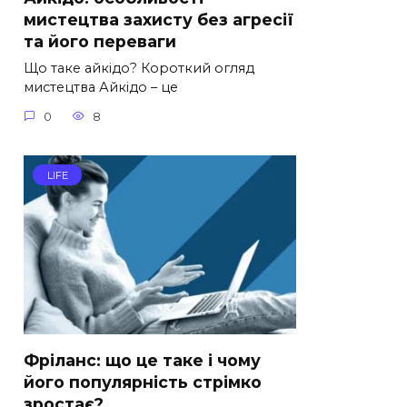
мистецтва захисту без агресії
та його переваги
Що таке айкідо? Короткий огляд
мистецтва Айкідо – це
0
8
LIFE
Фріланс: що це таке і чому
його популярність стрімко
зростає?