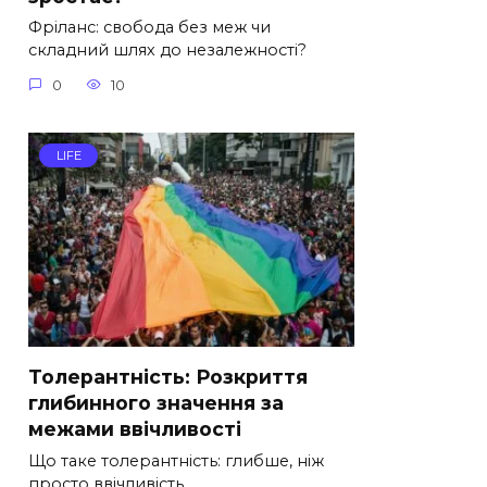
Фріланс: свобода без меж чи
складний шлях до незалежності?
0
10
LIFE
Толерантність: Розкриття
глибинного значення за
межами ввічливості
Що таке толерантність: глибше, ніж
просто ввічливість.