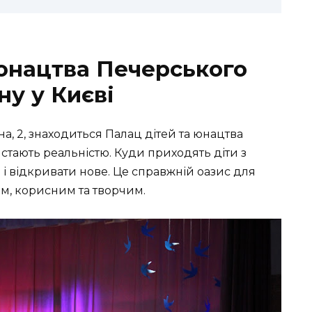
 юнацтва Печерського
ну у Києві
на, 2, знаходиться Палац дітей та юнацтва
 стають реальністю. Куди приходять діти з
 і відкривати нове. Це справжній оазис для
им, корисним та творчим.