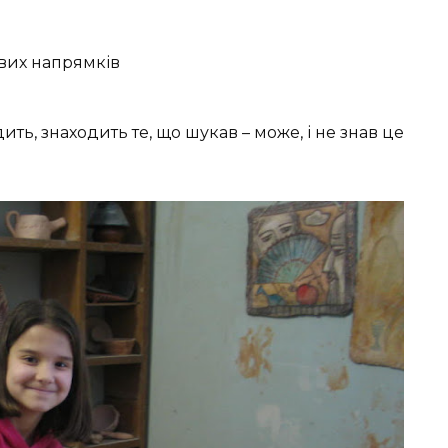
вих напрямків
ить, знаходить те, що шукав – може, і не знав це