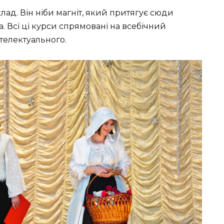
лад. Він ніби магніт, який притягує сюди
та. Всі ці курси спрямовані на всебічний
нтелектуального.