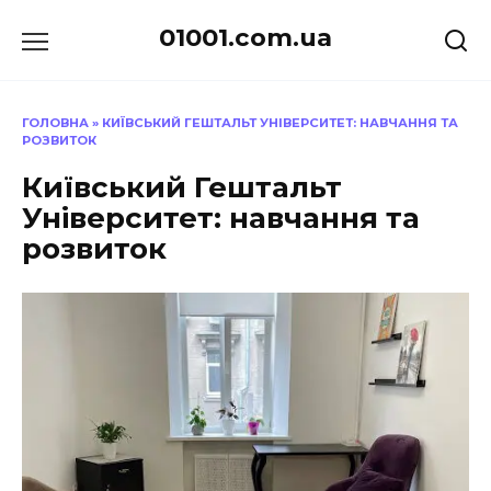
Перейти
01001.com.ua
до
вмісту
ГОЛОВНА
»
КИЇВСЬКИЙ ГЕШТАЛЬТ УНІВЕРСИТЕТ: НАВЧАННЯ ТА
РОЗВИТОК
Київський Гештальт
Університет: навчання та
розвиток