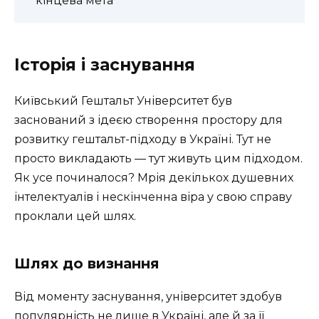
кінцева мета
Історія і заснування
Київський Гештальт Університет був
заснований з ідеєю створення простору для
розвитку гештальт-підходу в Україні. Тут не
просто викладають — тут живуть цим підходом.
Як усе починалося? Мрія декількох душевних
інтелектуалів і нескінченна віра у свою справу
проклали цей шлях.
Шлях до визнання
Від моменту заснування, університет здобув
популярність не лише в Україні, але й за її