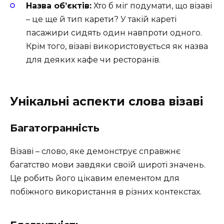
Назва об’єктів:
Хто б міг подумати, що візаві
– це ще й тип карети? У такій кареті
пасажири сидять один навпроти одного.
Крім того, візаві використовується як назва
для деяких кафе чи ресторанів.
Унікальні аспекти слова візаві
Багатогранність
Візаві – слово, яке демонструє справжнє
багатство мови завдяки своїй широті значень.
Це робить його цікавим елементом для
побіжного використання в різних контекстах.