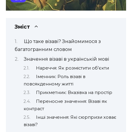
Зміст
Що таке візаві? Знайомимося з
багатогранним словом
Значення візаві в українській мові
Нареччя: Як розмістити об’єкти
Іменник: Роль візаві в
повсякденному житті
Прикметник: Вказівка на простір
Переносне значення: Візаві як
контраст
Інші значення: Які сюрпризи ховає
візаві?