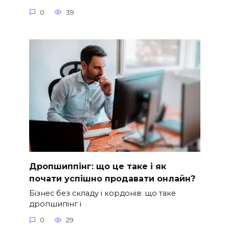
0
39
Дропшиппінг: що це таке і як
почати успішно продавати онлайн?
Бізнес без складу і кордонів: що таке
дропшипінг і
0
29