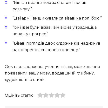
“Він сів візаві з нею за столом і почав
розмову.”
“Дві армії вишикувалися візаві на полі бою.”
“Їхні ідеї були візаві: він вірив у традиції, а
вона – у прогрес.”
“Візаві поглядів двох художників надихнув
на створення спільного проекту.”
Ось таке словосполучення, візаві, може значно
пожвавити вашу мову, додавши їй глибину,
художність та стиль.
Оцініть статтю