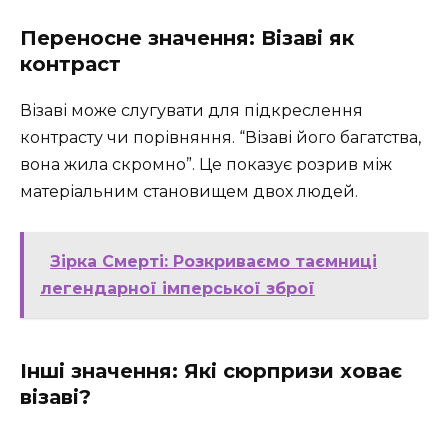
Переносне значення: Візаві як
контраст
Візаві може слугувати для підкреслення
контрасту чи порівняння. “Візаві його багатства,
вона жила скромно”. Це показує розрив між
матеріальним становищем двох людей.
Зірка Смерті: Розкриваємо таємниці
легендарної імперської зброї
Інші значення: Які сюрпризи ховає
візаві?