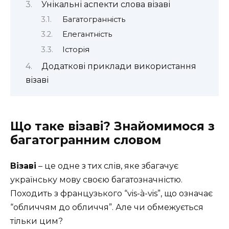
Унікальні аспекти слова візаві
Багатогранність
Елегантність
Історія
Додаткові приклади використання
візаві
Що таке візаві? Знайомимося з
багатогранним словом
Візаві
– це одне з тих слів, яке збагачує
українську мову своєю багатозначністю.
Походить з французького “vis-à-vis”, що означає
“обличчям до обличчя”. Але чи обмежується
тільки цим?