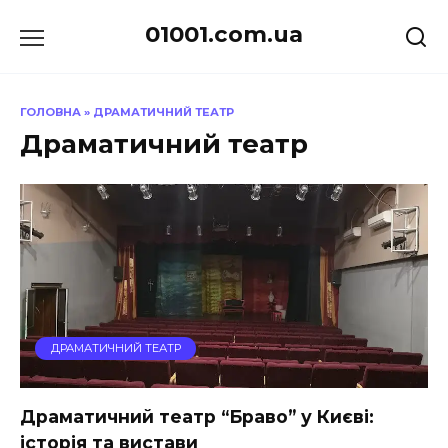
Перейти
01001.com.ua
до
вмісту
ГОЛОВНА
»
ДРАМАТИЧНИЙ ТЕАТР
Драматичний театр
ДРАМАТИЧНИЙ ТЕАТР
Драматичний театр “Браво” у Києві:
історія та вистави