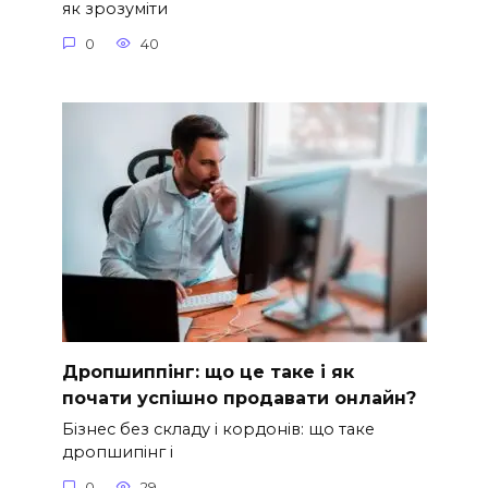
як зрозуміти
0
40
Дропшиппінг: що це таке і як
почати успішно продавати онлайн?
Бізнес без складу і кордонів: що таке
дропшипінг і
0
29