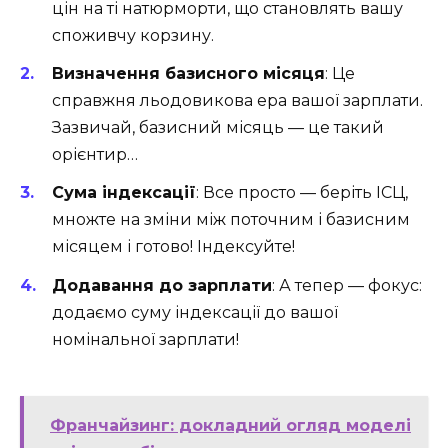
цін на ті натюрморти, що становлять вашу
споживчу корзину.
Визначення базисного місяця
: Це
справжня льодовикова ера вашої зарплати.
Зазвичай, базисний місяць — це такий
орієнтир…
Сума індексації
: Все просто — беріть ІСЦ,
множте на зміни між поточним і базисним
місяцем і готово! Індексуйте!
Додавання до зарплати
: А тепер — фокус:
додаємо суму індексації до вашої
номінальної зарплати!
Франчайзинг: докладний огляд моделі