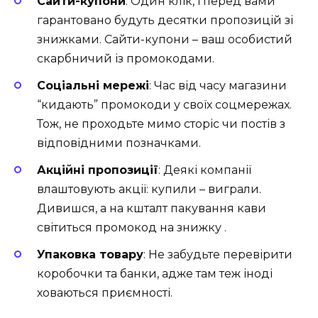
Сайти-купони
: Один клік, і перед вами
гарантовано будуть десятки пропозицій зі
знижками. Сайти-купони – ваш особистий
скарбничий із промокодами.
Соціальні мережі
: Час від часу магазини
“кидають” промокоди у своїх соцмережах.
Тож, не проходьте мимо сторіс чи постів з
відповідними позначками.
Акційні пропозиції
: Деякі компанії
влаштовують акції: купили – виграли.
Дивишся, а на кшталт пакування кави
світиться промокод на знижку .
Упаковка товару
: Не забудьте перевірити
коробочки та банки, адже там теж іноді
ховаються приємності.