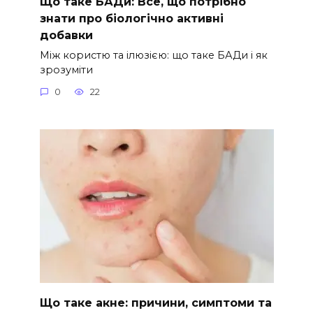
Що таке БАДи: Все, що потрібно
знати про біологічно активні
добавки
Між користю та ілюзією: що таке БАДи і як
зрозуміти
0
22
Що таке акне: причини, симптоми та