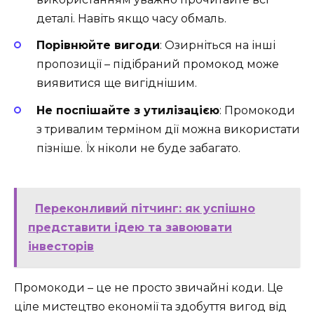
деталі. Навіть якщо часу обмаль.
Порівнюйте вигоди
: Озирніться на інші
пропозиції – підібраний промокод може
виявитися ще вигіднішим.
Не поспішайте з утилізацією
: Промокоди
з тривалим терміном дії можна використати
пізніше. Їх ніколи не буде забагато.
Переконливий пітчинг: як успішно
представити ідею та завоювати
інвесторів
Промокоди – це не просто звичайні коди. Це
ціле мистецтво економії та здобуття вигод від