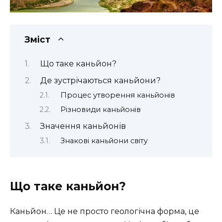
Зміст
Що таке каньйон?
Де зустрічаються каньйони?
Процес утворення каньйонів
Різновиди каньйонів
Значення каньйонів
Знакові каньйони світу
Що таке каньйон?
Каньйон… Це не просто геологічна форма, це