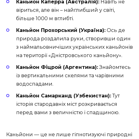
Каньйон Каперра (Австралія):
Навіть не
віриться, але він – найглибший у світі,
більше 1000 м вглибті.
Каньйон Прохорський (Україна):
Ось де
природа роздалила руки, створивши один
з наймальовничіших українських каньйонів
на території «Дністровського каньйону».
Каньйон Фіцрой (Аргентина):
Знайомтесь
із вертикальними скелями та чарівними
водоспадами.
Каньйон Самарканд (Узбекистан):
Тут
історія стародавніх міст розкривається
перед вами з величністю і спадщиною.
Каньйони — це не лише гіпнотизуючі природні