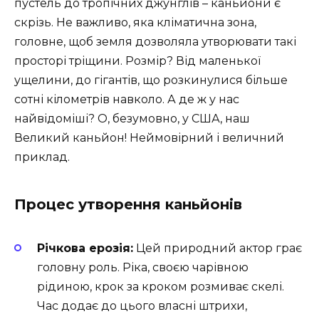
пустель до тропічних джунглів – каньйони є
скрізь. Не важливо, яка кліматична зона,
головне, щоб земля дозволяла утворювати такі
просторі тріщини. Розмір? Від маленької
ущелини, до гігантів, що розкинулися більше
сотні кілометрів навколо. А де ж у нас
найвідоміші? О, безумовно, у США, наш
Великий каньйон! Неймовірний і величний
приклад.
Процес утворення каньйонів
Річкова ерозія:
Цей природний актор грає
головну роль. Ріка, своєю чарівною
рідиною, крок за кроком розмиває скелі.
Час додає до цього власні штрихи,