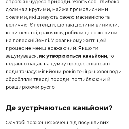
справжні чудеса природи. Уявіть собі: глибока
долина з крутими, майже прямовисними
скелями, які дивують своєю масивністю та
величчю. Є легенди, що такі долини виникли,
коли велетні, граючись, робили ці розколини
на поверхні Землі. У реальному житті цей
процес не менш вражаючий. Якщо ти
задумувався,
як утворюються каньйони
, то
недавно падав на думку процес співпраці
води та часу: мільйони років течії річкової води
обробляли тверді породи, поглиблюючи й
розширюючи русло.
Де зустрічаються каньйони?
Ось тобі враження: хочеш від посушливих