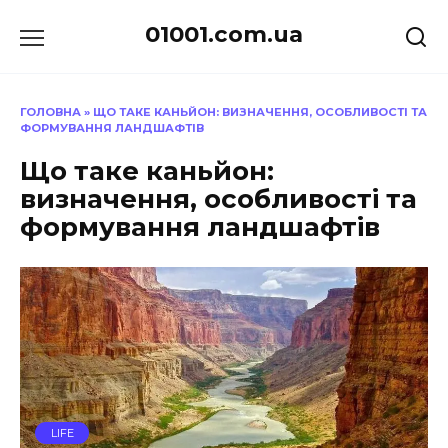
Перейти
01001.com.ua
до
вмісту
ГОЛОВНА
»
ЩО ТАКЕ КАНЬЙОН: ВИЗНАЧЕННЯ, ОСОБЛИВОСТІ ТА
ФОРМУВАННЯ ЛАНДШАФТІВ
Що таке каньйон:
визначення, особливості та
формування ландшафтів
LIFE