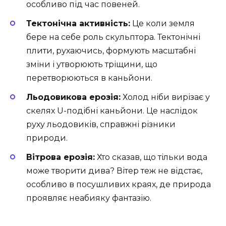
особливо під час повеней.
Тектонічна активність:
Це коли земля
бере на себе роль скульптора. Тектонічні
плити, рухаючись, формують масштабні
зміни і утворюють тріщини, що
перетворюються в каньйони.
Льодовикова ерозія:
Холод ніби вирізає у
скелях U-подібні каньйони. Це наслідок
руху льодовиків, справжні різники
природи.
Вітрова ерозія:
Хто сказав, що тільки вода
може творити дива? Вітер теж не відстає,
особливо в посушливих краях, де природа
проявляє неабияку фантазію.