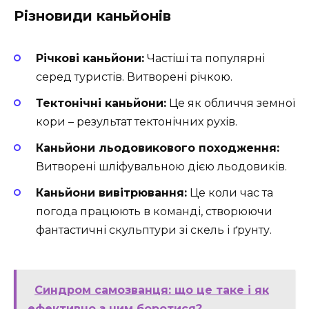
Різновиди каньйонів
Річкові каньйони:
Частіші та популярні
серед туристів. Витворені річкою.
Тектонічні каньйони:
Це як обличчя земної
кори – результат тектонічних рухів.
Каньйони льодовикового походження:
Витворені шліфувальною дією льодовиків.
Каньйони вивітрювання:
Це коли час та
погода працюють в команді, створюючи
фантастичні скульптури зі скель і ґрунту.
Синдром самозванця: що це таке і як
ефективно з ним боротися?