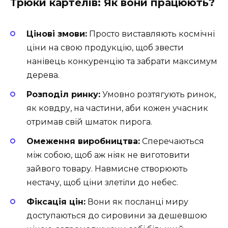
Трюки картелів: Як вони працюють?
Цінові змови:
Просто виставляють космічні
ціни на свою продукцію, щоб звести
нанівець конкуренцію та забрати максимум
дерева.
Розподіл ринку:
Умовно розтягують ринок,
як ковдру, на частини, аби кожен учасник
отримав свій шматок пирога.
Омеження виробництва:
Сперечаються
між собою, щоб аж ніяк не виготовити
зайвого товару. Навмисне створюють
нестачу, щоб ціни злетіли до небес.
Фіксація цін:
Вони як посланці миру
доступаються до сировини за дешевшою