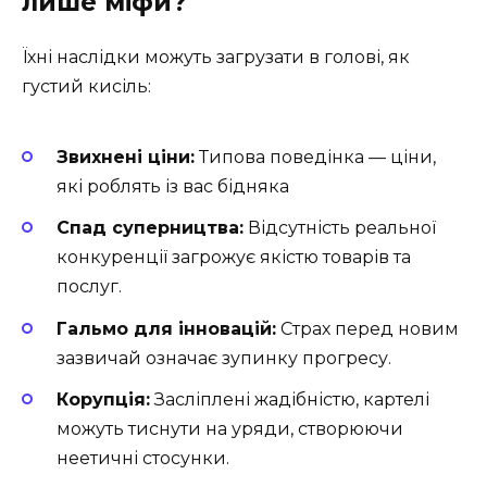
лише міфи?
Їхні наслідки можуть загрузати в голові, як
густий кисіль:
Звихнені ціни:
Типова поведінка — ціни,
які роблять із вас бідняка
Спад суперництва:
Відсутність реальної
конкуренції загрожує якістю товарів та
послуг.
Гальмо для інновацій:
Страх перед новим
зазвичай означає зупинку прогресу.
Корупція:
Засліплені жадібністю, картелі
можуть тиснути на уряди, створюючи
неетичні стосунки.