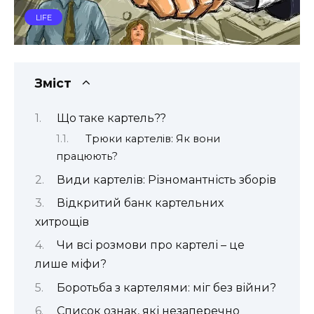
LIFE
Зміст
Що таке картель??
Трюки картелів: Як вони
працюють?
Види картелів: Різномантність зборів
Відкритий банк картельних
хитрощів
Чи всі розмови про картелі – це
лише міфи?
Боротьба з картелями: міг без війни?
Список ознак, які незаперечно