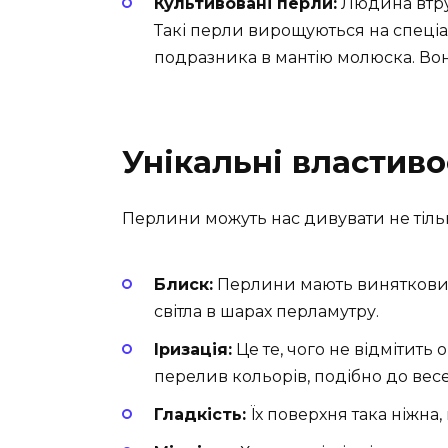
Культивовані перли:
Людина втру
Такі перли вирощуються на спец
подразника в мантію молюска. Вон
Унікальні властиво
Перлини можуть нас дивувати не тільки
Блиск:
Перлини мають винятковий
світла в шарах перламутру.
Іризація:
Це те, чого не відмітит
перелив кольорів, подібно до вес
Гладкість:
Їх поверхня така ніжна,