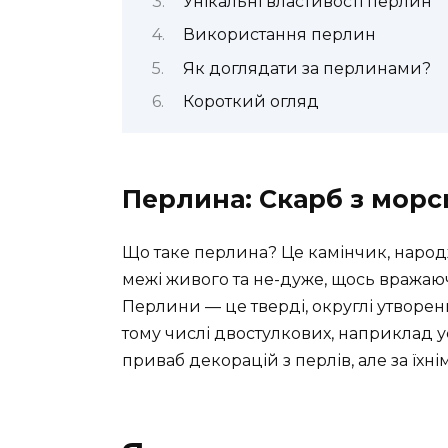
Унікальні властивості перлин
Використання перлин
Як доглядати за перлинами?
Короткий огляд
Перлина: Скарб з морс
Що таке перлина? Це камінчик, народ
межі живого та не-дуже, щось вражаюч
Перлини — це тверді, округлі утворен
тому числі двостулкових, наприклад ус
приваб декорацій з перлів, але за їхні