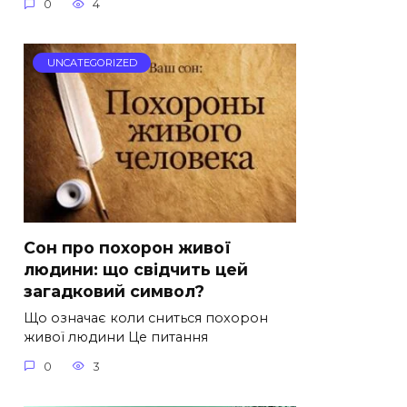
0
4
UNCATEGORIZED
Сон про похорон живої
людини: що свідчить цей
загадковий символ?
Що означає коли сниться похорон
живої людини Це питання
0
3