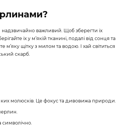
ерлинами?
надзвичайно важливий. Щоб зберегти їх
ерігайте їх у м’якій тканині, подалі від сонця та
 м’яку щітку з милом та водою. І хай світиться
ький скарб.
яких молюсків. Це фокус та дивовижа природи.
перлин.
а символічно.