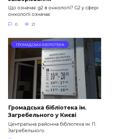
Що означає g2 в онкології? G2 у сфері
онкології означає
0
21
ГРОМАДСЬКА БІБЛІОТЕКА
Громадська бібліотека ім.
Загребельного у Києві
Центральна районна бібліотека ім. П.
Загребельного