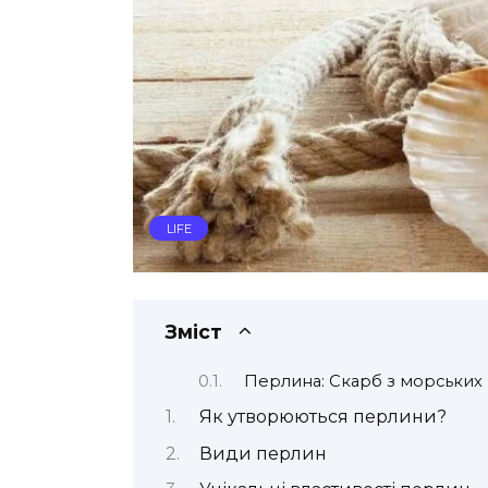
LIFE
Зміст
Перлина: Скарб з морських
Як утворюються перлини?
Види перлин