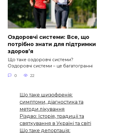
Оздоровчі системи: Все, що
потрібно знати для підтримки
здоров’я
Що таке оздоровчі системи?
Оздоровчі системи – це багатогранні
0
22
Що таке шизофренія:
симптоми, діагностика та
методи лікування
Різдво: Історія, традиції та
святкування в Україні та світі
Що таке депортація: