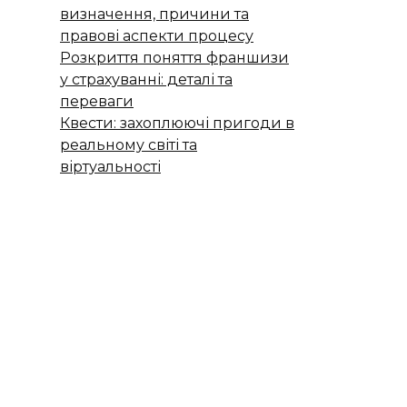
визначення, причини та
правові аспекти процесу
Розкриття поняття франшизи
у страхуванні: деталі та
переваги
Квести: захоплюючі пригоди в
реальному світі та
віртуальності