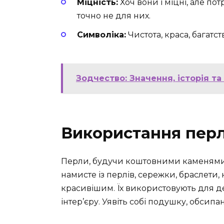
Міцність:
Хоч вони і міцні, але по
точно не для них.
Символіка:
Чистота, краса, багатст
Зодчество: Значення, історія та
Використання пер
Перли, будучи коштовними каменями, з
намисте із перлів, сережки, браслети,
красивішим. Їх використовують для де
інтер’єру. Уявіть собі подушку, обсипа