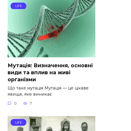
LIFE
Мутація: Визначення, основні
види та вплив на живі
організми
Що таке мутація Мутація — це цікаве
явище, яке виникає
0
7
LIFE