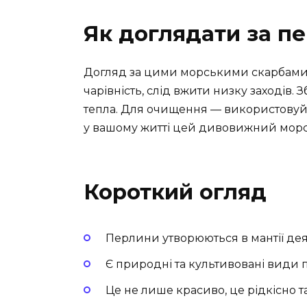
Як доглядати за п
Догляд за цими морськими скарбами 
чарівність, слід вжити низку заходів. Зб
тепла. Для очищення — використовуйте
у вашому житті цей дивовижний морс
Короткий огляд
Перлини утворюються в мантії де
Є природні та культивовані види 
Це не лише красиво, це рідкісно т