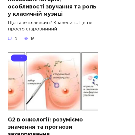
особливості звучання та роль
у класичній музиці
Що таке клавесин? Клавесин… Це не
просто старовинний
0
16
LIFE
G2 в онкології: розуміємо
значення та прогнози
захворювання