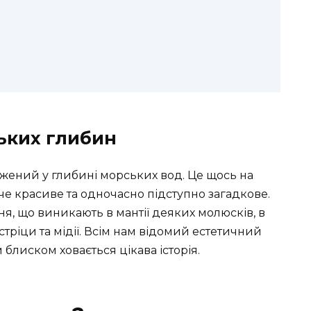
ьких глибин
жений у глибині морських вод. Це щось на
е красиве та одночасно підступно загадкове.
ня, що виникають в мантії деяких молюсків, в
тріци та мідії. Всім нам відомий естетичний
м блиском ховається цікава історія.