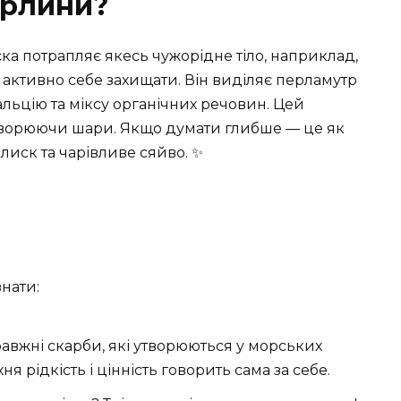
ерлини?
ска потрапляє якесь чужорідне тіло, наприклад,
 активно себе захищати. Він виділяє перламутр
альцію та міксу органічних речовин. Цей
утворюючи шари. Якщо думати глибше — це як
лиск та чарівливе сяйво. ✨
знати:
авжні скарби, які утворюються у морських
я рідкість і цінність говорить сама за себе.