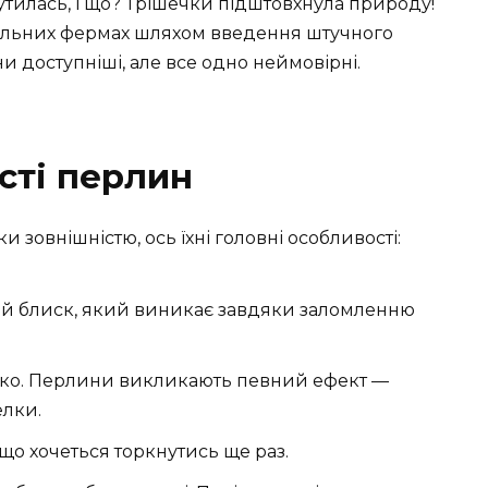
тилась, і що? Трішечки підштовхнула природу!
іальних фермах шляхом введення штучного
и доступніші, але все одно неймовірні.
сті перлин
 зовнішністю, ось їхні головні особливості:
 блиск, який виникає завдяки заломленню
ь око. Перлини викликають певний ефект —
елки.
 що хочеться торкнутись ще раз.