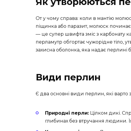
Як утворюються п
От у чому справа: коли в мантію молю
піщинка або паразит, молюск починає
— це супер швифта зміс з карбонату к
перламутр обгортає чужорідне тіло, 
захисна оболонка, яка надає перлині б
Види перлин
Є два основні види перлин, які варто 
Природні перли:
Цілком дикі. Спр
глибинах без втручання людини. Їхн