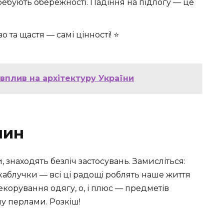
требують обережності. Падіння на підлогу — це
во та щастя — самі цінності! ⭐
 вплив на архітектуру України
лин
находять безліч застосувань. Замисліться:
 каблучки — всі ці радощі роблять наше життя
корування одягу, о, і плюс — предметів
ну перлами. Розкіш!