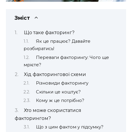
Зміст
Що таке факторинг?
Як це працює? Давайте
розбиратись!
Переваги факторингу: Чого ще
мрієте?
Хід факторингової схеми
Різновиди факторингу
Скільки це коштує?
Кому ж це потрібно?
Хто може скористатися
факторингом?
Що з цим фактом у підсумку?