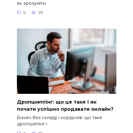
як зрозуміти
0
39
Дропшиппінг: що це таке і як
почати успішно продавати онлайн?
Бізнес без складу і кордонів: що таке
дропшипінг і