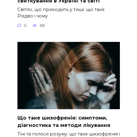
святкування в Україні та світі
Світло, що приходить у тиші: що таке
Різдво і чому
0
38
Що таке шизофренія: симптоми,
діагностика та методи лікування
Тіні та голоси розуму: що таке шизофренія і