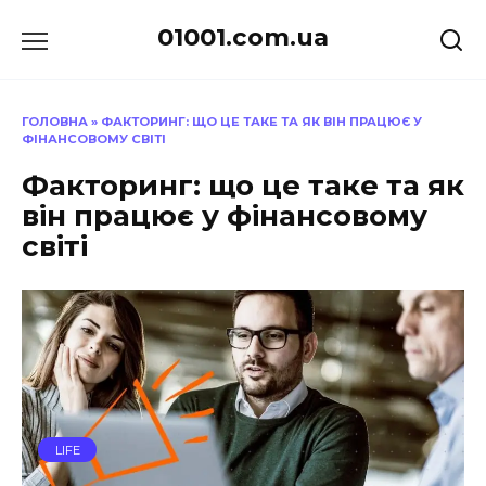
Перейти
01001.com.ua
до
вмісту
ГОЛОВНА
»
ФАКТОРИНГ: ЩО ЦЕ ТАКЕ ТА ЯК ВІН ПРАЦЮЄ У
ФІНАНСОВОМУ СВІТІ
Факторинг: що це таке та як
він працює у фінансовому
світі
LIFE