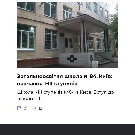
Загальноосвітня школа №84, Київ:
навчання І-ІІІ ступенів
Школа І-ІІІ ступенів №84 в Києві Вступ до
школи І-ІІІ
0
12