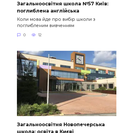
Загальноосвітня школа №57 Київ:
поглиблена англійська
Коли мова йде про вибір школи з
поглибленим вивченням
0
12
Загальноосвітня Новопечерська
школа: освіта в Києві