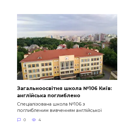
Загальноосвітня школа №106 Київ:
англійська поглиблено
Спеціалізована школа №106 з
поглибленим вивченням англійської
0
4