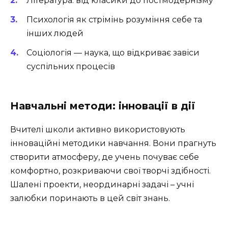
Література: від класики до постмодернізму
Психологія як стрімінь розуміння себе та
інших людей
Соціологія — наука, що відкриває завіси
суспільних процесів
Навчальні методи: інновації в дії
Вчителі школи активно використовують
інноваційні методики навчання. Вони прагнуть
створити атмосферу, де учень почуває себе
комфортно, розкриваючи свої творчі здібності.
Шалені проекти, неординарні задачі – учні
залюбки поринають в цей світ знань.