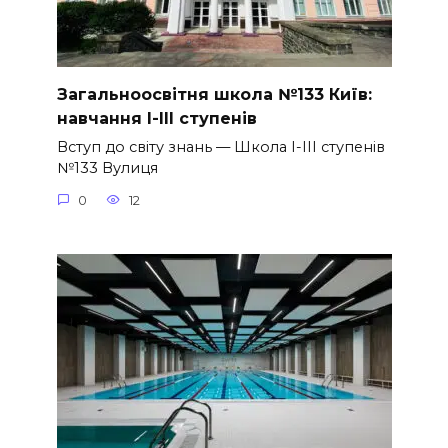
Загальноосвітня школа №133 Київ:
навчання I-III ступенів
Вступ до світу знань — Школа I-III ступенів
№133 Вулиця
0
12