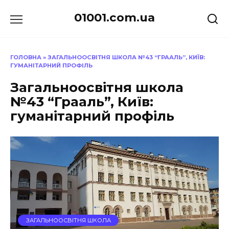
Перейти
01001.com.ua
до
вмісту
ГОЛОВНА
»
ЗАГАЛЬНООСВІТНЯ ШКОЛА №43 “ГРААЛЬ”, КИЇВ:
ГУМАНІТАРНИЙ ПРОФІЛЬ
Загальноосвітня школа
№43 “Грааль”, Київ:
гуманітарний профіль
ЗАГАЛЬНООСВІТНЯ ШКОЛА