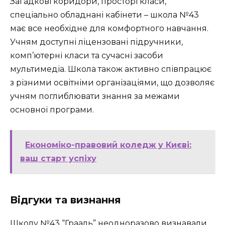
Загадкові коридори, просторі класи,
спеціально обладнані кабінети – школа №43
має все необхідне для комфортного навчання.
Учням доступні ліцензовані підручники,
комп’ютерні класи та сучасні засоби
мультимедіа. Школа також активно співпрацює
з різними освітніми організаціями, що дозволяє
учням поглиблювати знання за межами
основної програми.
Економіко-правовий коледж у Києві:
ваш старт успіху
Відгуки та визнання
Школу №43 “Грааль” неодноразово визнавали