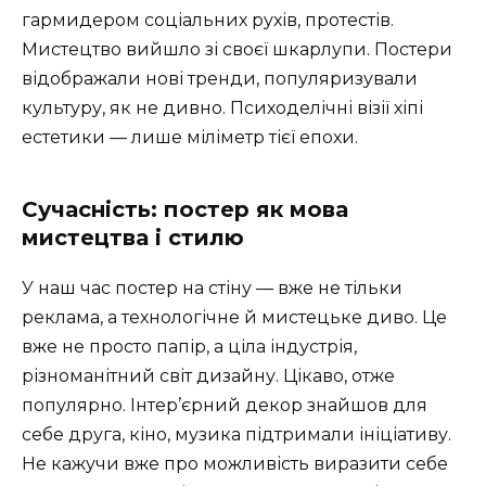
гармидером соціальних рухів, протестів.
Мистецтво вийшло зі своєї шкарлупи. Постери
відображали нові тренди, популяризували
культуру, як не дивно. Психоделічні візії хіпі
естетики — лише міліметр тієї епохи.
Сучасність: постер як мова
мистецтва і стилю
У наш час постер на стіну — вже не тільки
реклама, а технологічне й мистецьке диво. Це
вже не просто папір, а ціла індустрія,
різноманітний світ дизайну. Цікаво, отже
популярно. Інтер’єрний декор знайшов для
себе друга, кіно, музика підтримали ініціативу.
Не кажучи вже про можливість виразити себе