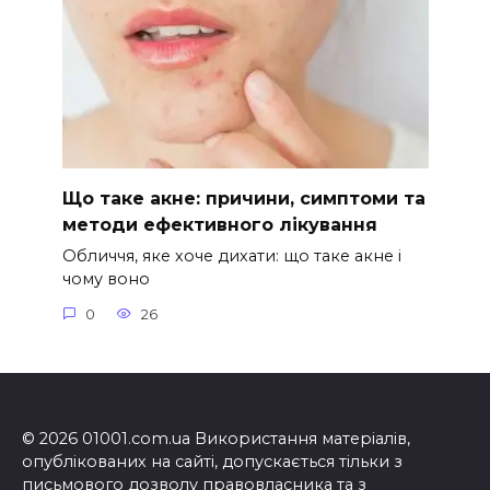
Що таке акне: причини, симптоми та
методи ефективного лікування
Обличчя, яке хоче дихати: що таке акне і
чому воно
0
26
© 2026 01001.com.ua Використання матеріалів,
опублікованих на сайті, допускається тільки з
письмового дозволу правовласника та з