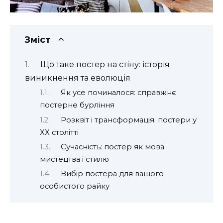
Зміст
Що таке постер на стіну: історія
виникнення та еволюція
Як усе починалося: справжнє
постерне бурління
Розквіт і трансформація: постери у
ХХ столітті
Сучасність: постер як мова
мистецтва і стилю
Вибір постера для вашого
особистого райку