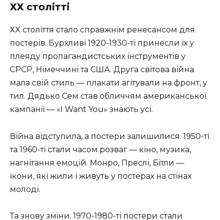
ХХ столітті
XX століття стало справжнім ренесансом для
постерів. Бурхливі 1920-1930-ті принесли їх у
плеяду пропагандистських інструментів у
СРСР, Німеччині та США. Друга світова війна
мала свій стиль — плакати агітували на фронт, у
тил. Дядько Сем став обличчям американської
кампанії — «I Want You» знають усі.
Війна відступила, а постери залишилися. 1950-ті
та 1960-ті стали часом розваг — кіно, музика,
нагнітання емоцій. Монро, Преслі, Бітли —
ікони, які жили і живуть у постерах на стінах
молоді.
Та знову зміни. 1970-1980-ті постери стали