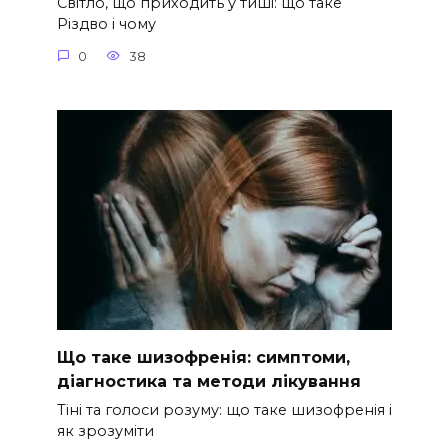
Світло, що приходить у тиші: що таке
Різдво і чому
0
38
Що таке шизофренія: симптоми,
діагностика та методи лікування
Тіні та голоси розуму: що таке шизофренія і
як зрозуміти