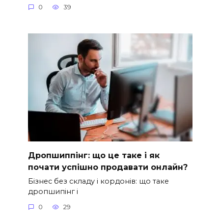
0
39
Дропшиппінг: що це таке і як
почати успішно продавати онлайн?
Бізнес без складу і кордонів: що таке
дропшипінг і
0
29