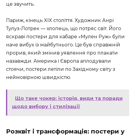
це звучить.
Париж, кінець XIX століття. Художник Анрі
Тулуз-Лотрек — хлопець, що потряс світ. Його
яскраві постери для кабаре «Мулен Руж» були
наче вибух із майбутнього. Це був справжній
прорив, який змінив уявлення про плакати
назавжди. Америка і Європа аплодували
стоячи, постери летіли по Західному світу з
неймовірною швидкістю.
Що таке чокер: історія, види та поради
щодо вибору і стилізації
Розквіт і трансформація: постери у