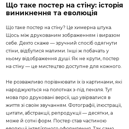
Що таке постер на стіну: історія
виникнення та еволюція
Що таке постер на стіну? Це химерна штука.
Щось між друкованим зображенням і виразом
себе. Дехто скаже — зручний спосіб одягнути
стіни, відбутися малими. Інші ж побачать у
ньому відображення душі. Як не крути, постер
на стіну — це мистецтво доступне для кожного.
Не розважливо порівнювати їх із картинами, які
народжуються на полотнах з-під пензля. Тут
мова про друковані версії, що увірвалися в
життя зі своїм звучанням. Фотографії, ілюстрації,
цитати, абстракції, репродукції — десятки, а
може й сотні форм. Постер став частиною
еволюції інтер’єрного оформлення. Так само