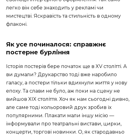
легко він себе знаходить у рекламі чи
мистецтві. Яскравість та стильність в одному
флаконі.
Як усе починалося: справжнє
постерне бурління
Історія постерів бере початок ще в XV столітті. А
ви думали? Друкарство тоді вже наробило
галасу, а постери тільки вдихнули життя у нову
епоху. Та слави не було, аж поки на сцену не
вийшов XIX століття. Хоч як нам сьогодні дивно,
але саме тоді кольоровий друк зробив їх
популярними. Плакати мали іншу місію —
інформували про театральні вистави, цирки,
концерти, торгові новинки. О, як стародавньо