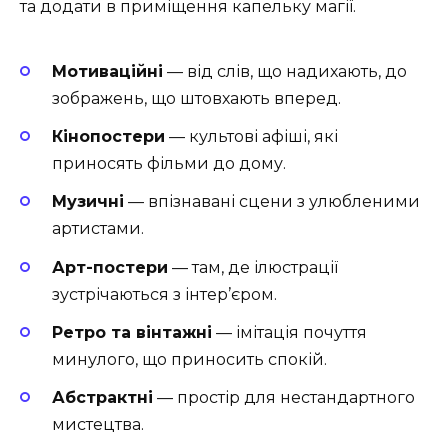
та додати в приміщення капельку магії.
Мотиваційні
— від слів, що надихають, до
зображень, що штовхають вперед.
Кінопостери
— культові афіші, які
приносять фільми до дому.
Музичні
— впізнавані сцени з улюбленими
артистами.
Арт-постери
— там, де ілюстрації
зустрічаються з інтер’єром.
Ретро та вінтажні
— імітація почуття
минулого, що приносить спокій.
Абстрактні
— простір для нестандартного
мистецтва.