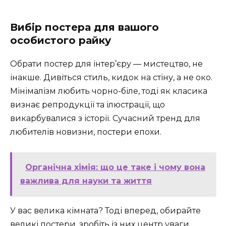
Вибір постера для вашого
особистого райку
Обрати постер для інтер’єру — мистецтво, не
інакше. Дивіться стиль, кидок на стіну, а не око.
Мінімалізм любить чорно-біле, тоді як класика
визнає репродукції та ілюстрації, що
викарбувалися з історії. Сучасний тренд для
любителів новизни, постери епохи.
Органічна хімія: що це таке і чому вона
важлива для науки та життя
У вас велика кімната? Тоді вперед, обирайте
великі постери, зробіть із них центр уваги.