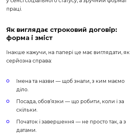
у сенсі соціального статусу, а зручний формат
праці.
Як виглядає строковий договір:
форма і зміст
Інакше кажучи, на папері це має виглядати, як
серйозна справа:
Імена та назви — щоб знали, з ким маємо
діло.
Посада, обов’язки — що робити, коли і за
скільки.
Початок і завершення — не просто так, а з
датами.