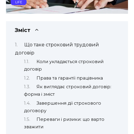
LIFE
Зміст
Що таке строковий трудовий
договір
Коли укладається строковий
договір
Права та гарантії працівника
Як виглядає строковий договір:
форма і зміст
Завершення дії строкового
договору
Переваги і ризики: що варто
зважити