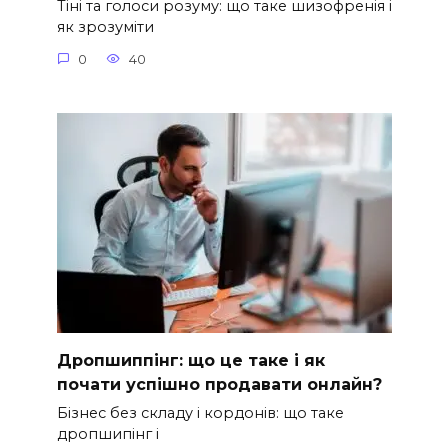
Тіні та голоси розуму: що таке шизофренія і
як зрозуміти
0
40
Дропшиппінг: що це таке і як
почати успішно продавати онлайн?
Бізнес без складу і кордонів: що таке
дропшипінг і