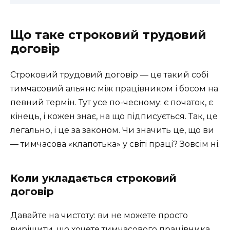
Що таке строковий трудовий
договір
Строковий трудовий договір — це такий собі
тимчасовий альянс між працівником і босом на
певний термін. Тут усе по-чесному: є початок, є
кінець, і кожен знає, на що підписується. Так, це
легально, і це за законом. Чи значить це, що ви
— тимчасова «клапотька» у світі праці? Зовсім ні.
Коли укладається строковий
договір
Давайте на чистоту: ви не можете просто
вирішити, що хочете тимчасового працівника