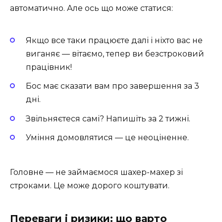
автоматично. Але ось що може статися:
Якщо все таки працюєте далі і ніхто вас не
виганяє — вітаємо, тепер ви безстроковий
працівник!
Бос має сказати вам про завершення за 3
дні.
Звільняєтеся самі? Напишіть за 2 тижні.
Уміння домовлятися — це неоціненне.
Головне — не займаємося шахер-махер зі
строками. Це може дорого коштувати.
Переваги і ризики: що варто