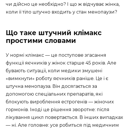
чи дійсно це необхідно? І що ж відчуває жінка,
коли її тіло штучно входить у стан менопаузи?
Що таке штучний клімакс
простими словами
У нормі клімакс — це поступове згасання
функції яєчників у жінок старше 45 років. Але
бувають ситуації, коли медики змушені
«вимкнути» роботу яєчників раніше. Це і є
штучна менопауза. Він досягається за
допомогою спеціальних препаратів, які
блокують вироблення естрогенів — жіночих
гормонів. Іноді це рішення зворотне: після
лікування цикл повертається. В інших випадках
— ні. Але головне: усе робиться під медичним