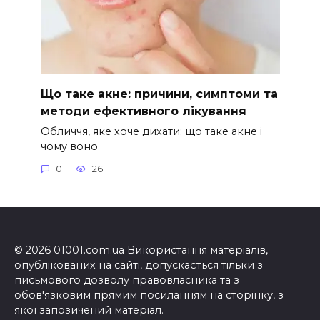
Що таке акне: причини, симптоми та
методи ефективного лікування
Обличчя, яке хоче дихати: що таке акне і
чому воно
0
26
© 2026 01001.com.ua Використання матеріалів,
опублікованих на сайті, допускається тільки з
письмового дозволу правовласника та з
обов'язковим прямим посиланням на сторінку, з
якої запозичений матеріал.