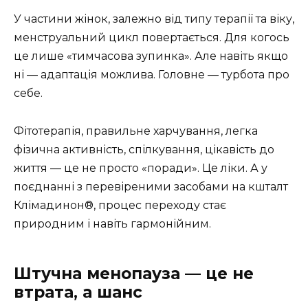
У частини жінок, залежно від типу терапії та віку,
менструальний цикл повертається. Для когось
це лише «тимчасова зупинка». Але навіть якщо
ні — адаптація можлива. Головне — турбота про
себе.
Фітотерапія, правильне харчування, легка
фізична активність, спілкування, цікавість до
життя — це не просто «поради». Це ліки. А у
поєднанні з перевіреними засобами на кшталт
Клімадинон®, процес переходу стає
природним і навіть гармонійним.
Штучна менопауза — це не
втрата, а шанс