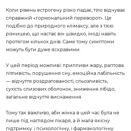
Коли рівень естрогену різко падає, тіло відчуває
справжній «гормональний переворот». Це
подібно до природного клімаксу, але з тією
різницею, що настає він швидко, іноді навіть
протягом кількох днів. Саме тому симптоми
можуть бути дуже яскравими.
У цей період можливі: припливи жару, раптова
пітливість, порушення сну, емоційна лабільність
— відчуття роздратованості, сльозливість,
сухість слизових оболонок, зниження лібідо,
загальне відчуття виснаження.
Тому так важливо, аби жінка в цей час була не
лише під наглядом лікаря, а й мала якісну
підтримку: і психологічну, і фармакологічну.