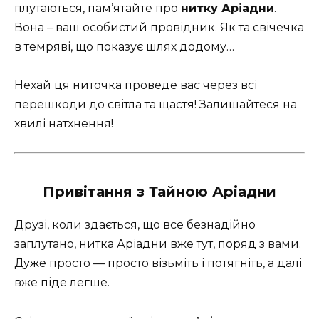
плутаються, пам’ятайте про
нитку Аріадни
.
Вона – ваш особистий провідник. Як та свічечка
в темряві, що показує шлях додому…
Нехай ця ниточка проведе вас через всі
перешкоди до світла та щастя! Залишайтеся на
хвилі натхнення!
Привітання з Тайною Аріадни
Друзі, коли здається, що все безнадійно
заплутано, нитка Аріадни вже тут, поряд з вами.
Дуже просто — просто візьміть і потягніть, а далі
вже піде легше.