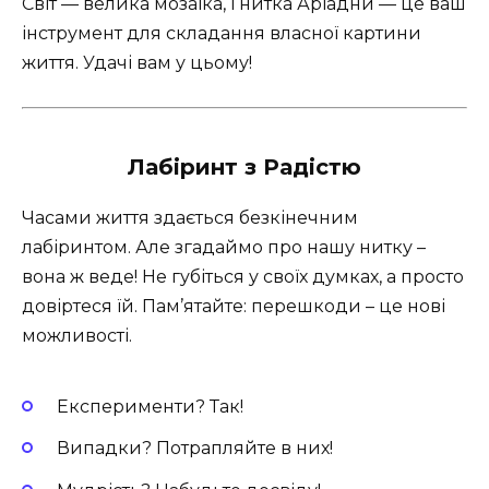
Світ — велика мозаїка, і нитка Аріадни — це ваш
інструмент для складання власної картини
життя. Удачі вам у цьому!
Лабіринт з Радістю
Часами життя здається безкінечним
лабіринтом. Але згадаймо про нашу нитку –
вона ж веде! Не губіться у своїх думках, а просто
довіртеся їй. Пам’ятайте: перешкоди – це нові
можливості.
Експерименти? Так!
Випадки? Потрапляйте в них!