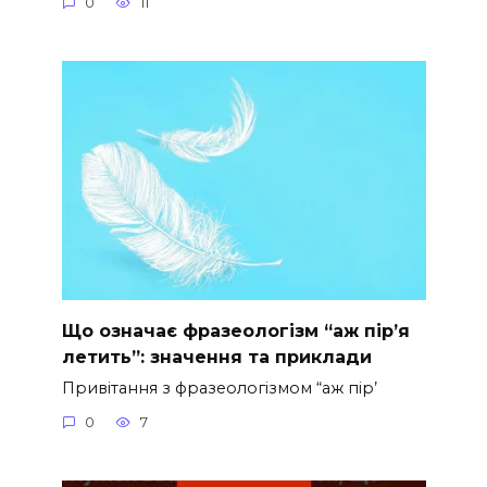
0
11
Що означає фразеологізм “аж пір’я
летить”: значення та приклади
Привітання з фразеологізмом “аж пір’
0
7