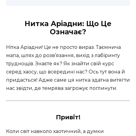
Нитка Аріадни: Що Це
Означає?
Нітка Аріадни! Це не просто вираз. Таємнича
мапа, шлях до розв’язання, вихід з лабіринту
труднощів. Знаєте як? Як знайти свій курс
серед хаосу, що всередині нас? Ось тут вона й
придасться! Адже саме ця нитка здатна витягти
нас звідти, де темрява загрожує поглинути.
Привіт!
Коли світ навколо хаотичний, а думки