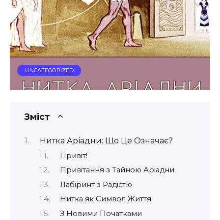
UNCATEGORIZED
Зміст
Нитка Аріадни: Що Це Означає?
Привіт!
Привітання з Тайною Аріадни
Лабіринт з Радістю
Нитка як Символ Життя
З Новими Початками