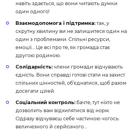
навіть здається, що вони читають думки
один одного!
Взаємодопомога і підтримка:
так, у
скрутну хвилину ви не залишитеся один на
один з проблемами. Спільні ресурси,
емоції… Це всі про те, як громада стає
другою родиною.
Солідарність:
члени громади відчувають
єдність. Вони справді готові стати на захист
спільних цінностей, об’єднатися, щоб разом
досягати цілей.
Соціальний контроль:
бачте, тут ніхто не
дозволить вам відхилятися від норм.
Одразу відчуваєш себе частиною чогось
величезного й серйозного…