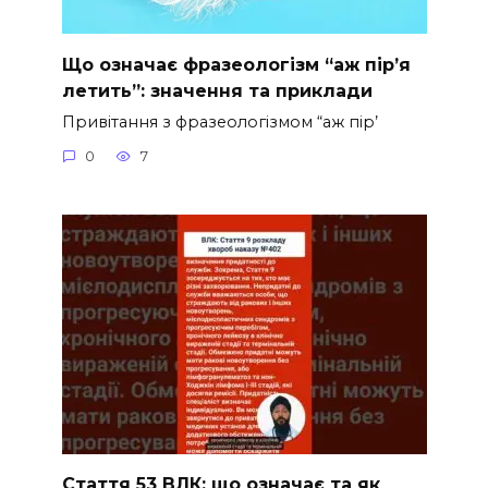
Що означає фразеологізм “аж пір’я
летить”: значення та приклади
Привітання з фразеологізмом “аж пір’
0
7
Стаття 53 ВЛК: що означає та як