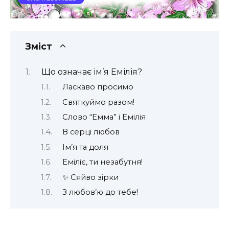
Зміст
Що означає ім’я Емілія?
Ласкаво просимо
Святкуймо разом!
Слово “Емма” і Емілія
В серці любов
Ім’я та доля
Еміліє, ти незабутня!
✨ Сяйво зірки
З любов’ю до тебе!