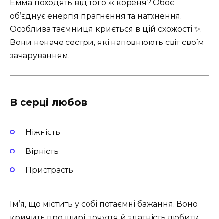
Емма походять від того ж кореня? Обоє
об’єднує енергія прагнення та натхнення.
Особлива таємниця криється в цій схожості ✨.
Вони неначе сестри, які наповнюють світ своїм
зачаруванням.
В серці любов
Ніжність
Вірність
Пристрасть
Ім’я, що містить у собі потаємні бажання. Воно
кричить про щирі почуття й здатність любити