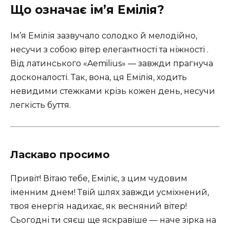
Що означає ім’я Емілія?
Ім’я Емілія зазвучало солодко й мелодійно,
несучи з собою вітер елегантності та ніжності .
Від латинського «Aemilius» — завжди прагнуча
досконалості. Так, вона, ця Емілія, ходить
невидими стежками крізь кожен день, несучи
легкість буття.
Ласкаво просимо
Привіт! Вітаю тебе, Еміліє, з цим чудовим
іменним днем! Твій шлях завжди усміхнений,
твоя енергія надихає, як весняний вітер!
Сьогодні ти сяєш ще яскравіше — наче зірка на