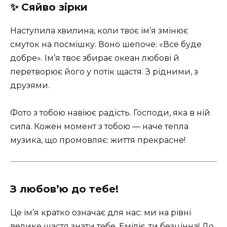
✨ Сяйво зірки
Наступила хвилина, коли твоє ім’я змінює
смуток на посмішку. Воно шепоче: «Все буде
добре». Ім’я твоє збирає океан любові й
перетворює його у потік щастя. З рідними, з
друзями.
Фото з тобою навіює радість. Господи, яка в ній
сила. Кожен момент з тобою — наче тепла
музика, що промовляє: життя прекрасне!
З любов’ю до тебе!
Це ім’я кратко означає для нас: ми на рівні
велике щастя знати тебе. Еміліє, ти безцінна! До