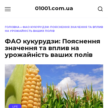
Перейти
01001.com.ua
до
вмісту
ГОЛОВНА
»
ФАО КУКУРУДЗИ: ПОЯСНЕННЯ ЗНАЧЕННЯ ТА ВПЛИВ
НА УРОЖАЙНІСТЬ ВАШИХ ПОЛІВ
ФАО кукурудзи: Пояснення
значення та вплив на
урожайність ваших полів
LIFE