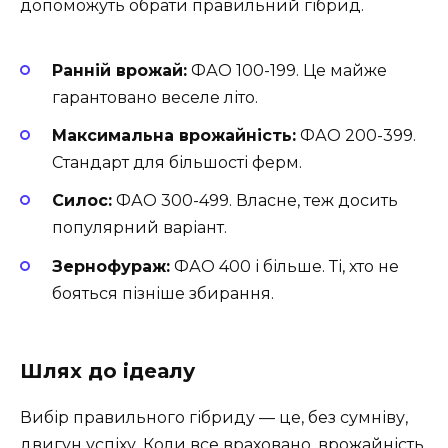
допоможуть обрати правильний гібрид.
Ранній врожай:
ФАО 100-199. Це майже
гарантовано веселе літо.
Максимальна врожайність:
ФАО 200-399.
Стандарт для більшості ферм.
Силос:
ФАО 300-499. Власне, теж досить
популярний варіант.
Зернофураж:
ФАО 400 і більше. Ті, хто не
бояться пізніше збирання.
Шлях до ідеалу
Вибір правильного гібриду — це, без сумніву,
двигун успіху. Коли все враховано, врожайність