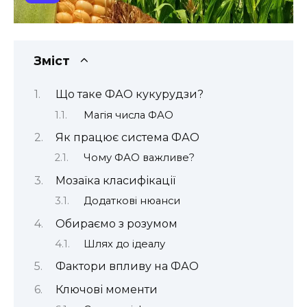
Зміст
Що таке ФАО кукурудзи?
Магія числа ФАО
Як працює система ФАО
Чому ФАО важливе?
Мозаїка класифікації
Додаткові нюанси
Обираємо з розумом
Шлях до ідеалу
Фактори впливу на ФАО
Ключові моменти