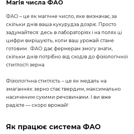
Магія числа ФАО
ФАО – це як магічне число, яке визначає, за
скільки днів ваша кукурудза дозріє. Просто
задумайтеся: десь в лабораторіях і на полях ці
цифри вирішують, коли ваш урожай стане
готовим . ФАО дає фермерам змогу знати,
скільки днів потрібно від сходів до фізіологічної
стиглості зерна.
Фізіологічна стиглість – це як медаль на
змаганнях: зерно стає твердим, максимально
насиченим сухими речовинами. І ви вже
радієте — скоро врожай!
Як працює система ФАО