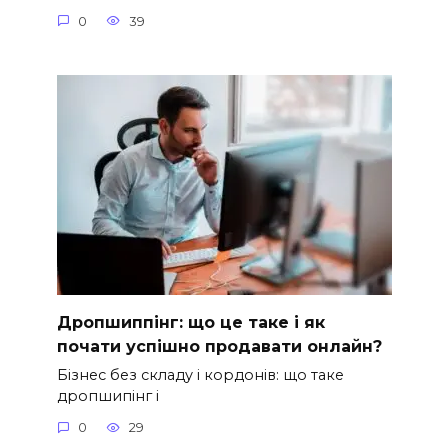
0
39
Дропшиппінг: що це таке і як
почати успішно продавати онлайн?
Бізнес без складу і кордонів: що таке
дропшипінг і
0
29