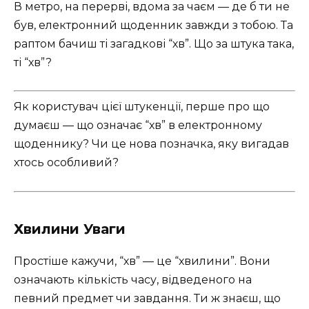
В метро, на перерві, вдома за чаєм — де б ти не
був, електронний щоденник завжди з тобою. Та
раптом бачиш ті загадкові “хв”. Що за штука така,
ті “хв”?
Як користувач цієї штукенції, перше про що
думаєш — що означає “хв” в електронному
щоденнику? Чи це нова позначка, яку вигадав
хтось особливий?
Хвилини Уваги
Простіше кажучи, “хв” — це “хвилини”. Вони
означають кількість часу, відведеного на
певний предмет чи завдання. Ти ж знаєш, що