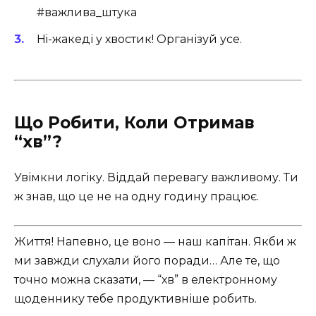
#важлива_штука
Hi-жакеді у хвостик! Організуй усе.
Що Робити, Коли Отримав
“хв”?
Увімкни логіку. Віддай перевагу важливому. Ти
ж знав, що це не на одну годину працює.
Життя! Напевно, це воно — наш капітан. Якби ж
ми завжди слухали його поради… Але те, що
точно можна сказати, — “хв” в електронному
щоденнику тебе продуктивніше робить.