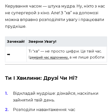
Керування часом — штука мудра. Ну, ніхто з нас
не супергерой з кіно. Але! З “хв” на допомозі
можна вправно розподіляти увагу і працювати
прудкіше.
Зачекай!
Зверни Увагу!
Ті “хв” — не просто цифри. Це твій час.
➡️
Іz̲е̲м̲і̲р̲и̲й̲ ̲ч̲а̲с̲ ̲в̲і̲д̲п̲о̲ч̲и̲н̲к̲у̲, а не лише роботи
Ти І Хвилини: Друзі Чи Ні?
Відкладай мудріше: дізнайся, наскільки
зайнятий твій день.
Розподіли навантаження: час