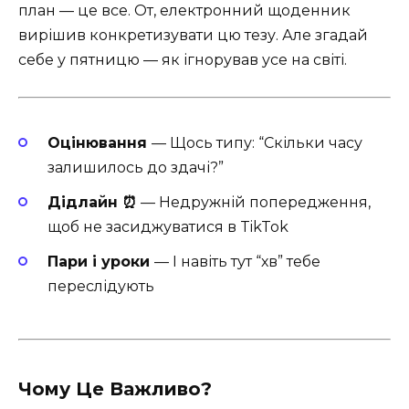
план — це все. От, електронний щоденник
вирішив конкретизувати цю тезу. Але згадай
себе у пятницю — як ігнорував усе на світі.
Оцінювання
— Щось типу: “Скільки часу
залишилось до здачі?”
Дідлайн ⏰
— Недружній попередження,
щоб не засиджуватися в TikTok
Пари і уроки
— І навіть тут “хв” тебе
переслідують
Чому Це Важливо?