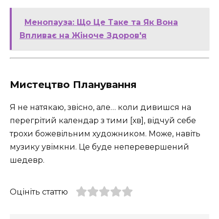
Менопауза: Що Це Таке та Як Вона
Впливає на Жіноче Здоров'я
Мистецтво Планування
Я не натякаю, звісно, але… коли дивишся на
перегрітий календар з тими [хв], відчуй себе
трохи божевільним художником. Може, навіть
музику увімкни. Це буде неперевершений
шедевр.
Оцініть статтю