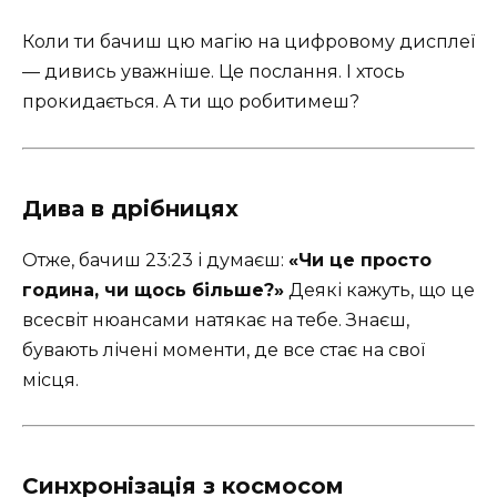
Коли ти бачиш цю магію на цифровому дисплеї
— дивись уважніше. Це послання. І хтось
прокидається. А ти що робитимеш?
Дива в дрібницях
Отже, бачиш 23:23 і думаєш:
«Чи це просто
година, чи щось більше?»
Деякі кажуть, що це
всесвіт нюансами натякає на тебе. Знаєш,
бувають лічені моменти, де все стає на свої
місця.
Синхронізація з космосом