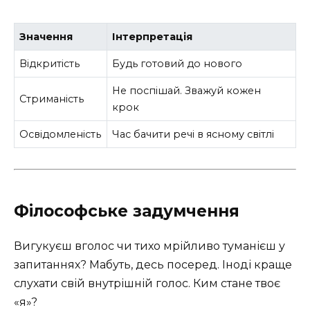
Значення
Інтерпретація
Відкритість
Будь готовий до нового
Не поспішай. Зважуй кожен
Стриманість
крок
Освідомленість
Час бачити речі в ясному світлі
Філософське задумчення
Вигукуєш вголос чи тихо мрійливо туманієш у
запитаннях? Мабуть, десь посеред. Іноді краще
слухати свій внутрішній голос. Ким стане твоє
«я»?