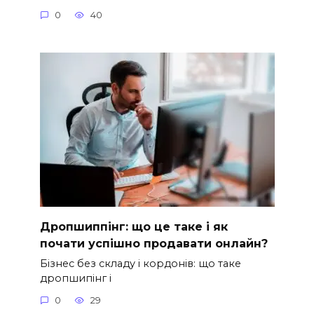
0
40
Дропшиппінг: що це таке і як
почати успішно продавати онлайн?
Бізнес без складу і кордонів: що таке
дропшипінг і
0
29