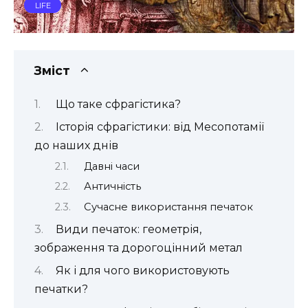
LIFE
Зміст
Що таке сфрагістика?
Історія сфрагістики: від Месопотамії
до наших днів
Давні часи
Античність
Сучасне використання печаток
Види печаток: геометрія,
зображення та дорогоцінний метал
Як і для чого використовують
печатки?