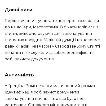
Давні часи
Перші печатки… уявіть, це четверте тисячоліття
до нашої ери, Месопотамія. В ті часи їх ліпили з
глини, використовуючи для запечатування
глиняних посудин. Уклінній думці і технологіям
давніх часів! Тим часом у Стародавньому Єгипті
печатки вже служили засобом ідентифікації
осіб і захисту документів.
Античність
У Греції та Римі печатки мали повний розмах.
Ідентифікація осіб, захист документів,
запечатування листів — це все було під
контролем. Однак, хто міг подумати, що в