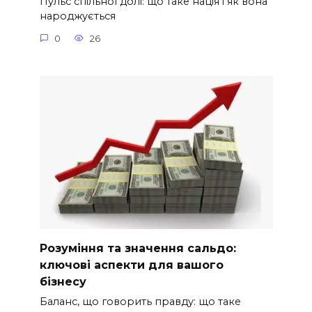
Пульс спільної долі: що таке нація і як вона
народжується
0
26
Розуміння та значення сальдо:
ключові аспекти для вашого
бізнесу
Баланс, що говорить правду: що таке