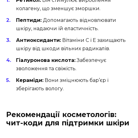
Ретинол:
Він стимулює вироблення
колагену, що зменшує зморшки.
Пептиди:
Допомагають відновлювати
шкіру, надаючи їй еластичність.
Антиоксиданти:
Вітаміни С і Е захищають
шкіру від шкоди вільних радикалів.
Гіалуронова кислота:
Забезпечує
зволоження та свіжість.
Кераміди:
Вони зміцнюють бар’єр і
зберігають вологу.
Рекомендації косметологів:
чит-коди для підтримки шкіри