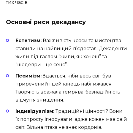
тих часів.
Основні риси декадансу
Естетизм:
Важливість краси та мистецтва
ставили на найвищий п’єдестал. Декаденти
жили під гаслом “живи, як хочеш” та
“шедеври – це сенс”.
Песимізм:
Здається, ніби весь світ був
приречений і цей кінець наближався.
Творчість вражала темрява, безнадійність і
відчуття знищення.
Індивідуалізм:
Традиційні цінності? Вони
їх попросту ігнорували, адже кожен мав свій
світ. Вільна птаха не знає кордонів.