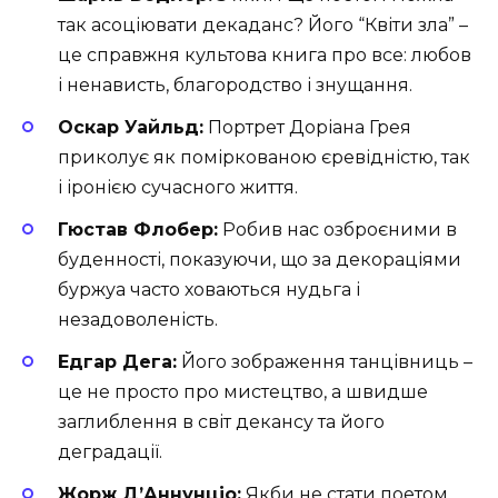
так асоціювати декаданс? Його “Квіти зла” –
це справжня культова книга про все: любов
і ненависть, благородство і знущання.
Оскар Уайльд:
Портрет Доріана Грея
приколує як поміркованою єревідністю, так
і іронією сучасного життя.
Гюстав Флобер:
Робив нас озброєними в
буденності, показуючи, що за декораціями
буржуа часто ховаються нудьга і
незадоволеність.
Едгар Дега:
Його зображення танцівниць –
це не просто про мистецтво, а швидше
заглиблення в світ декансу та його
деградації.
Жорж Д’Аннунціо:
Якби не стати поетом,