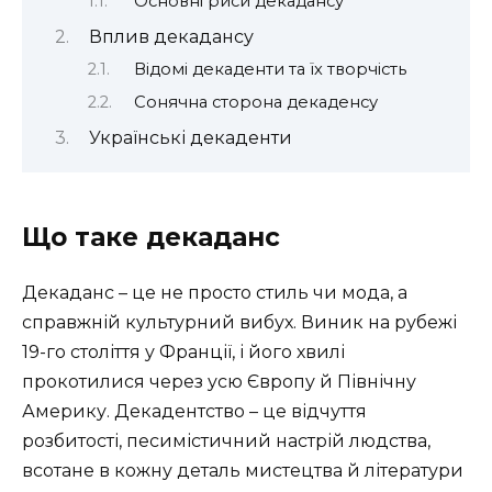
Основні риси декадансу
Вплив декадансу
Відомі декаденти та їх творчість
Сонячна сторона декаденсу
Українські декаденти
Що таке декаданс
Декаданс – це не просто стиль чи мода, а
справжній культурний вибух. Виник на рубежі
19-го століття у Франції, і його хвилі
прокотилися через усю Європу й Північну
Америку. Декадентство – це відчуття
розбитості, песимістичний настрій людства,
всотане в кожну деталь мистецтва й літератури