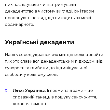
них наслідували чи підтримували
декадентство в чистому вигляді. Їхні твори
пропонують погляд, що виходить за межі
ординарного.
Українські декаденти
Навіть серед українських митців можна знайти
тих, хто славився декадентським підходом: від
суворості та глибини до індивідуальної
свободи у кожному слові.
Леся Українка:
Її поеми та драми – це
справжній танець в пошуку сенсу життя,
кохання і смерті.