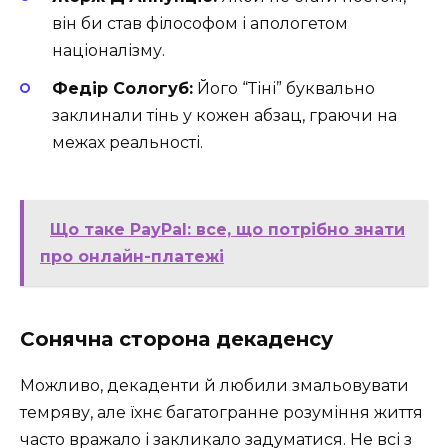
він би став філософом і апологетом
націоналізму.
Федір Сологуб:
Його “Тіні” буквально
заклинали тінь у кожен абзац, граючи на
межах реальності.
Що таке PayPal: все, що потрібно знати
про онлайн-платежі
Сонячна сторона декаденсу
Можливо, декаденти й любили змальовувати
темряву, але їхнє багатогранне розуміння життя
часто вражало і закликало задуматися. Не всі з