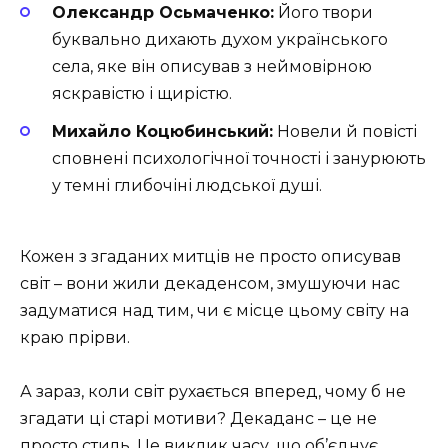
Олександр Осьмаченко:
Його твори
буквально дихають духом українського
села, яке він описував з неймовірною
яскравістю і щирістю.
Михайло Коцюбинський:
Новели й повісті
сповнені психологічної точності і занурюють
у темні глибочіні людської душі.
Кожен з згаданих митців не просто описував
світ – вони жили декаденсом, змушуючи нас
задуматися над тим, чи є місце цьому світу на
краю прірви.
А зараз, коли світ рухається вперед, чому б не
згадати ці старі мотиви? Декаданс – це не
просто стиль. Це виклик часу, що об’єднує