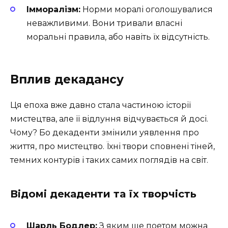
Імморалізм:
Норми моралі оголошувалися
неважливими. Вони тривали власні
моральні правила, або навіть їх відсутність.
Вплив декадансу
Ця епоха вже давно стала частиною історії
мистецтва, але її відлуння відчувається й досі.
Чому? Бо декаденти змінили уявлення про
життя, про мистецтво. Їхні твори сповнені тіней,
темних контурів і таких самих поглядів на світ.
Відомі декаденти та їх творчість
Шарль Бодлер:
З яким ще поетом можна