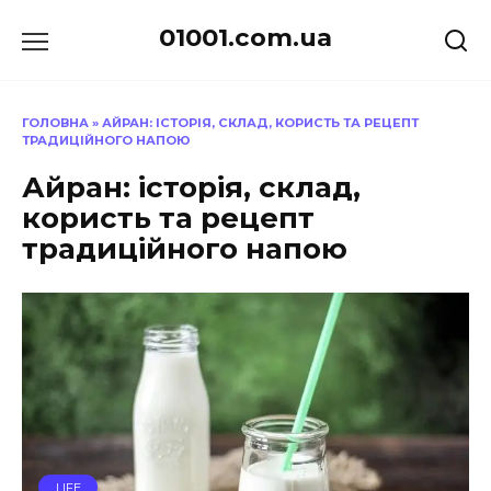
Перейти
01001.com.ua
до
вмісту
ГОЛОВНА
»
АЙРАН: ІСТОРІЯ, СКЛАД, КОРИСТЬ ТА РЕЦЕПТ
ТРАДИЦІЙНОГО НАПОЮ
Айран: історія, склад,
користь та рецепт
традиційного напою
LIFE