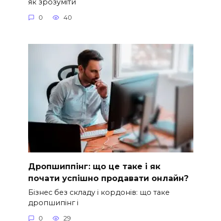
як зрозуміти
0
40
Дропшиппінг: що це таке і як
почати успішно продавати онлайн?
Бізнес без складу і кордонів: що таке
дропшипінг і
0
29