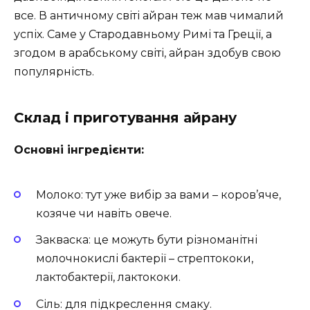
все. В античному світі айран теж мав чималий
успіх. Саме у Стародавньому Римі та Греції, а
згодом в арабському світі, айран здобув свою
популярність.
Склад і приготування айрану
Основні інгредієнти:
Молоко: тут уже вибір за вами – коров’яче,
козяче чи навіть овече.
Закваска: це можуть бути різноманітні
молочнокислі бактерії – стрептококи,
лактобактерії, лактококи.
Сіль: для підкреслення смаку.