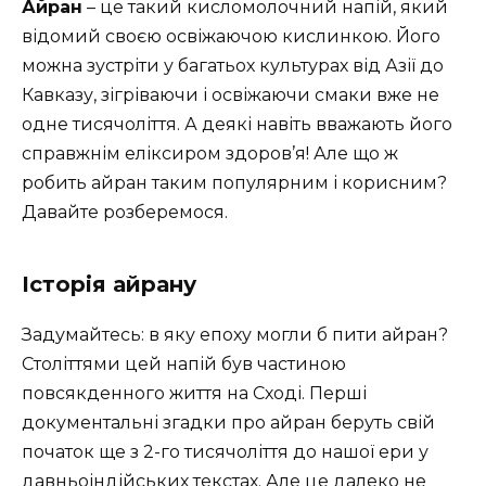
Айран
– це такий кисломолочний напій, який
відомий своєю освіжаючою кислинкою. Його
можна зустріти у багатьох культурах від Азії до
Кавказу, зігріваючи і освіжаючи смаки вже не
одне тисячоліття. А деякі навіть вважають його
справжнім еліксиром здоров’я! Але що ж
робить айран таким популярним і корисним?
Давайте розберемося.
Історія айрану
Задумайтесь: в яку епоху могли б пити айран?
Століттями цей напій був частиною
повсякденного життя на Сході. Перші
документальні згадки про айран беруть свій
початок ще з 2-го тисячоліття до нашої ери у
давньоіндійських текстах. Але це далеко не