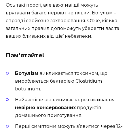
Ось такі прості, але важливі дії можуть
врятувати багато нервів і не тільки. Ботулізм –
справді серйозне захворювання. Отже, кілька
загальних правил допоможуть уберегти вас та
ваших близьких від цієї небезпеки.
Пам’ятайте!
Ботулізм
викликається токсином, що
виробляється бактерією Clostridium
botulinum.
Найчастіше він виникає через вживання
невірно консервованих
продуктів
домашнього приготування.
Перші симптоми можуть з’явитися через 12-