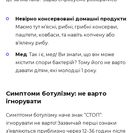
Невірно консервовані домашні продукти
:
Маємо тут м’ясні, рибні, грибні консерви,
паштети, ковбаси, та навіть копчену або
в’ялену рибу.
Мед
: Так і є, мед! Ви знали, що він може
містити спори бактерій? Тому його не варто
давати дітям, які молодші 1 року.
Симптоми ботулізму: не варто
ігнорувати
Симптоми ботулізму наче знак “СТОП”:
ігнорувати не варто! Зазвичай перші ознаки
з’являються приблизно через 12-36 годин після