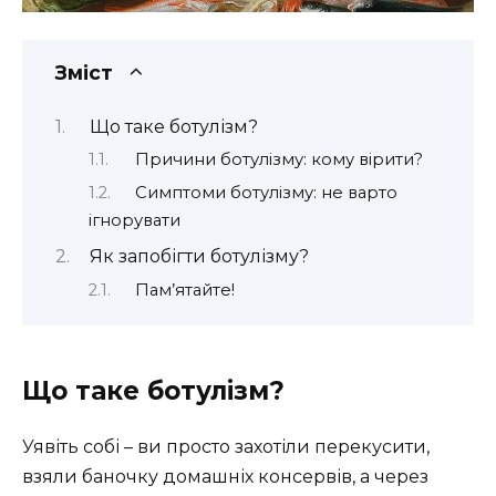
Зміст
Що таке ботулізм?
Причини ботулізму: кому вірити?
Симптоми ботулізму: не варто
ігнорувати
Як запобігти ботулізму? ️
Пам’ятайте!
Що таке ботулізм?
Уявіть собі – ви просто захотіли перекусити,
взяли баночку домашніх консервів, а через