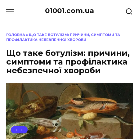
Перейти
01001.com.ua
до
вмісту
ГОЛОВНА
»
ЩО ТАКЕ БОТУЛІЗМ: ПРИЧИНИ, СИМПТОМИ ТА
ПРОФІЛАКТИКА НЕБЕЗПЕЧНОЇ ХВОРОБИ
Що таке ботулізм: причини,
симптоми та профілактика
небезпечної хвороби
LIFE