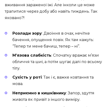
вживання зараженої їжі. Але інколи це може
трапитися через добу або навіть тиждень. Так
яковано?!
Розлади зору
: Двоїння в очах, нечітке
бачення, опущення повік. Як там кажуть:
“Тепер ти мене бачиш, тепер – ні”.
М’язова слабкість
: Спочатку вражає м’язи
обличчя та шиї, а потім шугає далі по всьому
тілу.
Сухість у роті
: Так і є, важке ковтання та
мова.
Неприємно в кишківнику
: Запор, здуття
живота як привіт з іншого виміру.