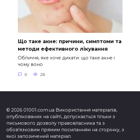
Що таке акне: причини, симптоми та
методи ефективного лікування
Обличчя, яке хоче дихати: що таке акне і
чому воно
0
26
© 2026 01001.com.ua Використання матеріалів,
опублікованих на сайті, допускається тільки з
письмового дозволу правовласника та з
обов'язковим прямим посиланням на сторінку, з
якої запозичений матеріал.