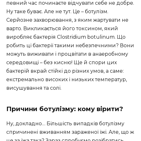
певний час починаєте відчувати себе не добре.
Ну таке буває. Але не тут. Це – ботулізм.
Серйозне захворювання, з яким жартувати не
варто. Викликається його токсином, який
виробляє бактерія Clostridium botulinum. Що
робить ці бактерії такими небезпечними? Вони
можуть виживати і процвітати в анаеробному
середовищі – без кисню! Ще й спори цих
бактерій вкрай стійкі до різних умов, а саме:
екстремально високих і низьких температур,
висушування та солі.
Причини ботулізму: кому вірити?
Ну, докладно… Більшість випадків ботулізму
спричинені вживанням зараженої їжі. Але, що ж
це за їжа така? Зараз спробуємо розібратись.