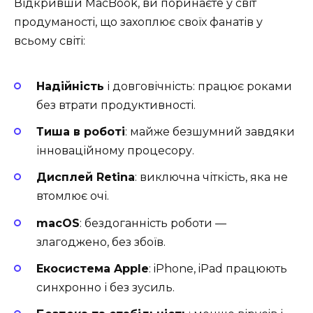
Відкривши MacBook, ви поринаєте у світ
продуманості, що захоплює своїх фанатів у
всьому світі:
Надійність
і довговічність: працює роками
без втрати продуктивності.
Тиша в роботі
: майже безшумний завдяки
інноваційному процесору.
Дисплей Retina
: виключна чіткість, яка не
втомлює очі.
macOS
: бездоганність роботи —
злагоджено, без збоїв.
Екосистема Apple
: iPhone, iPad працюють
синхронно і без зусиль.