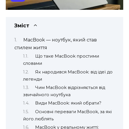
Зміст
MacBook — ноутбук, який став
стилем життя
Що таке MacBook простими
словами
Як народився MacBook: від ідеї до
легенди
Чим MacBook відрізняється від
звичайного ноутбука
Види MacBook: який обрати?
Основні переваги MacBook, за які
його люблять
MacBook у реальному житті: