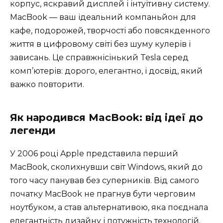
корпус, яскравий дисплей і інтуїтивну систему.
MacBook — ваш ідеальний компаньйон для
кафе, подорожей, творчості або повсякденного
життя в цифровому світі без шуму кулерів і
зависань. Це справжнісінький Tesla серед
комп’ютерів: дорого, елегантно, і досвід, який
важко повторити.
Як народився MacBook: від ідеї до
легенди
У 2006 році Apple представила перший
MacBook, сколихнувши світ Windows, який до
того часу панував без суперників. Від самого
початку MacBook не прагнув бути черговим
ноутбуком, а став альтернативою, яка поєднала
елегантність дизайну і потужність технологій.