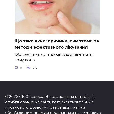
Що таке акне: причини, симптоми та
методи ефективного лікування
Обличчя, яке хоче дихати: що таке акне і
чому воно
0
26
© 2026 01001.com.ua Використання матеріалів,
опублікованих на сайті, допускається тільки з
письмового дозволу правовласника та з
обов'язковим прямим посиланням на сторінку, з