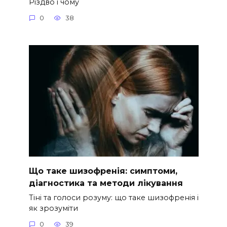
Різдво і чому
0
38
Що таке шизофренія: симптоми,
діагностика та методи лікування
Тіні та голоси розуму: що таке шизофренія і
як зрозуміти
0
39