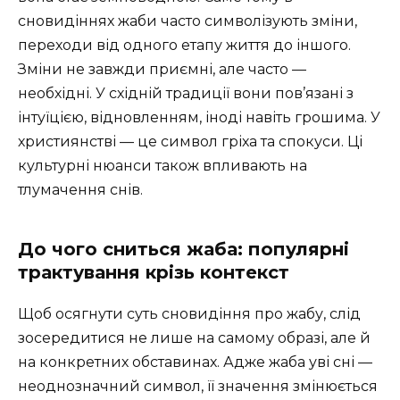
сновидіннях жаби часто символізують зміни,
переходи від одного етапу життя до іншого.
Зміни не завжди приємні, але часто —
необхідні. У східній традиції вони пов’язані з
інтуїцією, відновленням, іноді навіть грошима. У
християнстві — це символ гріха та спокуси. Ці
культурні нюанси також впливають на
тлумачення снів.
До чого сниться жаба: популярні
трактування крізь контекст
Щоб осягнути суть сновидіння про жабу, слід
зосередитися не лише на самому образі, але й
на конкретних обставинах. Адже жаба уві сні —
неоднозначний символ, її значення змінюється