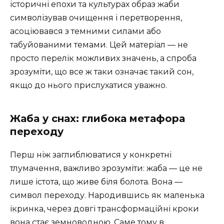
історичні епохи та культурах образ жаби
символізував очищення і перетворення,
асоціювався з темними силами або
табуйованими темами. Цей матеріал — не
просто перелік можливих значень, а спроба
зрозуміти, що все ж таки означає такий сон,
якщо до нього прислухатися уважно.
Жаба у снах: глибока метафора
переходу
Перш ніж заглиблюватися у конкретні
тлумачення, важливо зрозуміти: жаба — це не
лише істота, що живе біля болота. Вона —
символ переходу. Народившись як маленька
ікринка, через довгі трансформаційні кроки
вона стає земноводною. Саме тому в