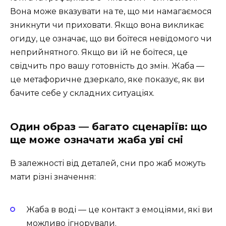
Вона може вказувати на те, що ми намагаємося
зникнути чи приховати. Якщо вона викликає
огиду, це означає, що ви боїтеся невідомого чи
неприйнятного. Якщо ви їй не боїтеся, це
свідчить про вашу готовність до змін. Жаба —
це метафоричне дзеркало, яке показує, як ви
бачите себе у складних ситуаціях.
Один образ — багато сценаріїв: що
ще може означати жаба уві сні
В залежності від деталей, сни про жаб можуть
мати різні значення:
Жаба в воді — це контакт з емоціями, які ви
можливо ігнорували.