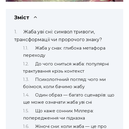
Зміст
Жаба уві сні: символ тривоги,
трансформації чи пророчого знаку?
Жаба у снах: глибока метафора
переходу
До чого сниться жаба: популярні
трактування крізь контекст
Психологічний погляд: чого ми
боїмося, коли бачимо жабу
Один образ — багато сценаріїв: що
ще може означати жаба уві сні
Що каже сонник Міллера:
попередження чи підказка
Жіночі сни: коли жаба — це про