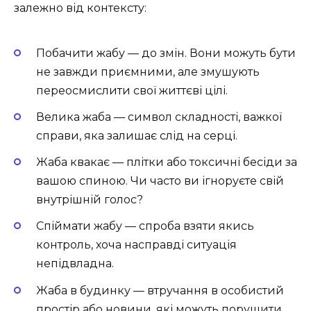
залежно від контексту:
Побачити жабу — до змін. Вони можуть бути
не завжди приємними, але змушують
переосмислити свої життєві цілі.
Велика жаба — символ складності, важкої
справи, яка залишає слід на серці.
Жаба квакає — плітки або токсичні бесіди за
вашою спиною. Чи часто ви ігноруєте свій
внутрішній голос?
Спіймати жабу — спроба взяти якись
контроль, хоча насправді ситуація
непідвладна.
Жаба в будинку — втручання в особистий
простір або новини, які можуть порушити