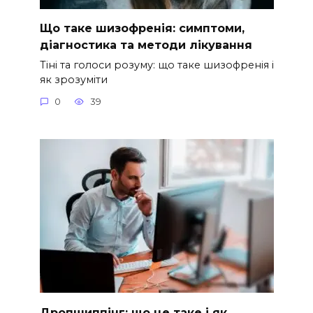
Що таке шизофренія: симптоми,
діагностика та методи лікування
Тіні та голоси розуму: що таке шизофренія і
як зрозуміти
0
39
Дропшиппінг: що це таке і як