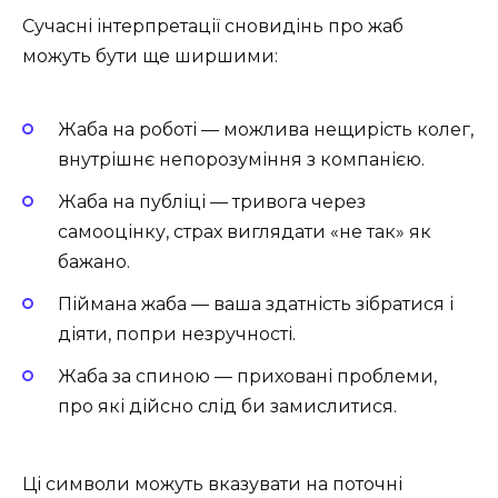
Сучасні інтерпретації сновидінь про жаб
можуть бути ще ширшими:
Жаба на роботі — можлива нещирість колег,
внутрішнє непорозуміння з компанією.
Жаба на публіці — тривога через
самооцінку, страх виглядати «не так» як
бажано.
Піймана жаба — ваша здатність зібратися і
діяти, попри незручності.
Жаба за спиною — приховані проблеми,
про які дійсно слід би замислитися.
Ці символи можуть вказувати на поточні