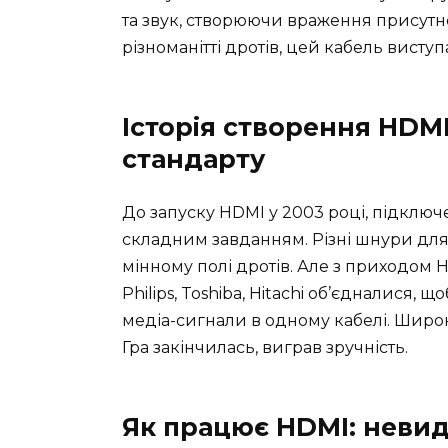
та звук, створюючи враження присутност
різноманітті дротів, цей кабель вист
Історія створення HDMI
стандарту
До запуску HDMI у 2003 році, підключ
складним завданням. Різні шнури для
мінному полі дротів. Але з приходом HD
Philips, Toshiba, Hitachi об’єдналися,
медіа-сигнали в одному кабелі. Широ
Гра закінчилась, виграв зручність.
Як працює HDMI: невид