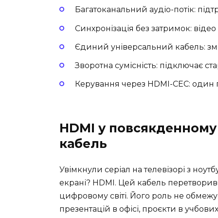
Багатоканальний аудіо-потік: підт
Синхронізація без затримок: відео 
Єдиний універсальний кабель: зме
Зворотна сумісність: підключає стар
Керування через HDMI-CEC: один пу
HDMI у повсякденному 
кабель
Увімкнули серіал на телевізорі з ноут
екрані? HDMI. Цей кабель перетвори
цифровому світі. Його роль не обме
презентацій в офісі, проєкти в учбових