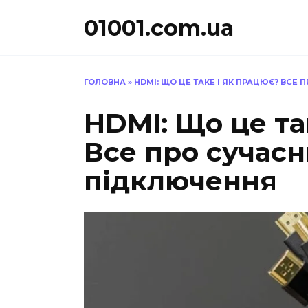
Перейти
01001.com.ua
до
вмісту
ГОЛОВНА
»
HDMI: ЩО ЦЕ ТАКЕ І ЯК ПРАЦЮЄ? ВС
HDMI: Що це та
Все про сучас
підключення