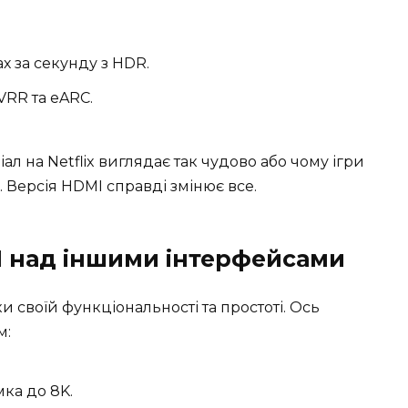
ах за секунду з HDR.
VRR та eARC.
ал на Netflix виглядає так чудово або чому ігри
. Версія HDMI справді змінює все.
I над іншими інтерфейсами
 своїй функціональності та простоті. Ось
м:
ка до 8K.