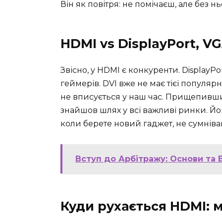
Він як повітря: не помічаєш, але без н
HDMI vs DisplayPort, VG
Звісно, у HDMI є конкуренти. DisplayP
геймерів. DVI вже не має тієї популярн
не вписується у наш час. Прищепивши
знайшов шлях у всі важливі ринки. Йо
коли берете новий гаджет, не сумніва
Вступ до Арбітражу: Основи та В
Куди рухається HDMI: 