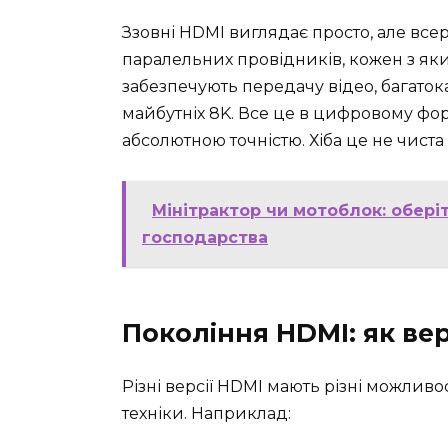
Ззовні HDMI виглядає просто, але всер
паралельних провідників, кожен з як
забезпечують передачу відео, багаток
майбутніх 8K. Все це в цифровому фор
абсолютною точністю. Хіба це не чиста
Мінітрактор чи мотоблок: обері
господарства
Покоління HDMI: як ве
Різні версії HDMI мають різні можливо
техніки. Наприклад: