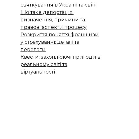
святкування в Україні та світі
Що таке депортація:
визначення, причини та
правові аспекти процесу
Розкриття поняття франшизи
у страхуванні: деталі та
переваги
Квести: захоплюючі пригоди в
реальному світі та
віртуальності