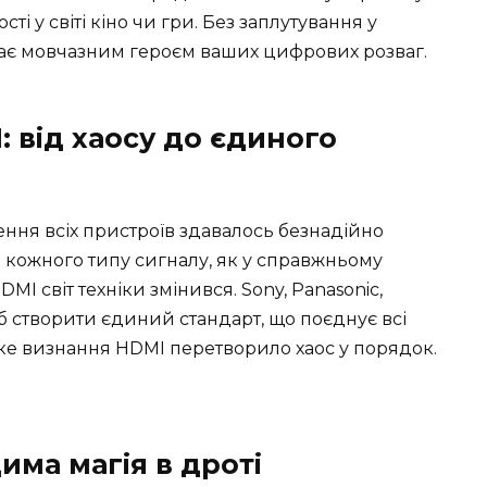
і у світі кіно чи гри. Без заплутування у
упає мовчазним героєм ваших цифрових розваг.
: від хаосу до єдиного
ення всіх пристроїв здавалось безнадійно
 кожного типу сигналу, як у справжньому
MI світ техніки змінився. Sony, Panasonic,
 щоб створити єдиний стандарт, що поєднує всі
ке визнання HDMI перетворило хаос у порядок.
има магія в дроті