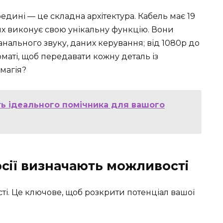
едині — це складна архітектура. Кабель має 19
их виконує свою унікальну функцію. Вони
анального звуку, даних керування; від 1080p до
маті, щоб передавати кожну деталь із
 магія?
ть ідеального помічника для вашого
рсії визначають можливості
сті. Це ключове, щоб розкрити потенціал вашої