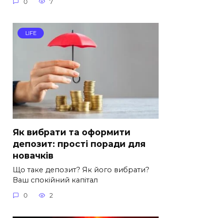
0
7
LIFE
Як вибрати та оформити
депозит: прості поради для
новачків
Що таке депозит? Як його вибрати?
Ваш спокійний капітал
0
2