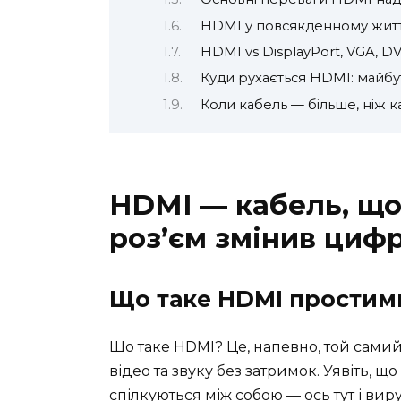
HDMI у повсякденному житті
HDMI vs DisplayPort, VGA, DV
Куди рухається HDMI: майб
Коли кабель — більше, ніж к
HDMI — кабель, що 
роз’єм змінив циф
Що таке HDMI простим
Що таке HDMI? Це, напевно, той сами
відео та звуку без затримок. Уявіть, щ
спілкуються між собою — ось тут і ви