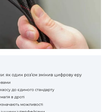
хи: як один роз’єм змінив цифрову еру
овами
 хаосу до єдиного стандарту
агія в дроті
визначають можливості
 іншими інтерфейсами