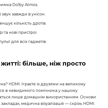
римка Dolby Atmos.
і звук завжди в унісон.
ншує кількість дротів.
і та нові пристрої.
льт для всіх гаджетів.
житті: більше, ніж просто
бука? HDMI. Іграєте із друзями на великому
вся в невидимого помічника у нашому
жується лише домашнім використанням. Основи
 закладах, медична візуалізація — скрізь HDMI.