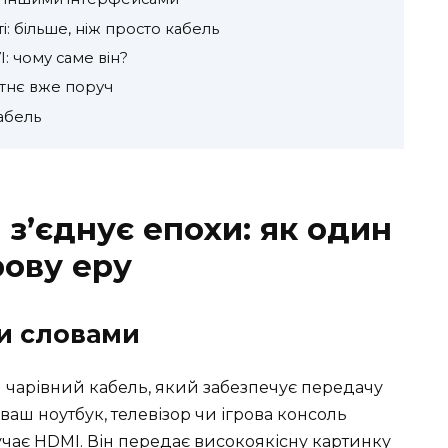
: більше, ніж просто кабель
I: чому саме він?
утнє вже поруч
абель
з’єднує епохи: як один
рову еру
и словами
й чарівний кабель, який забезпечує передачу
о ваш ноутбук, телевізор чи ігрова консоль
ручає HDMI. Він передає високоякісну картинку