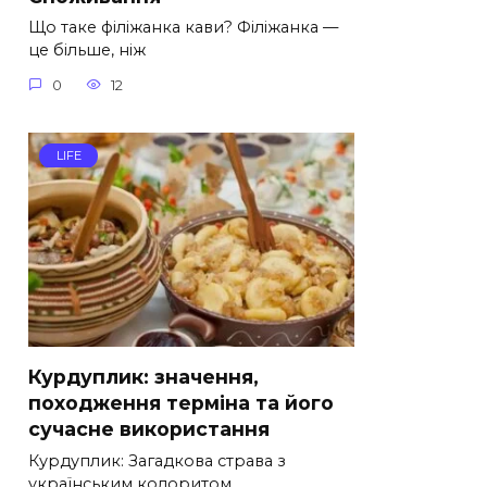
Що таке філіжанка кави? Філіжанка —
це більше, ніж
0
12
LIFE
Курдуплик: значення,
походження терміна та його
сучасне використання
Курдуплик: Загадкова страва з
українським колоритом