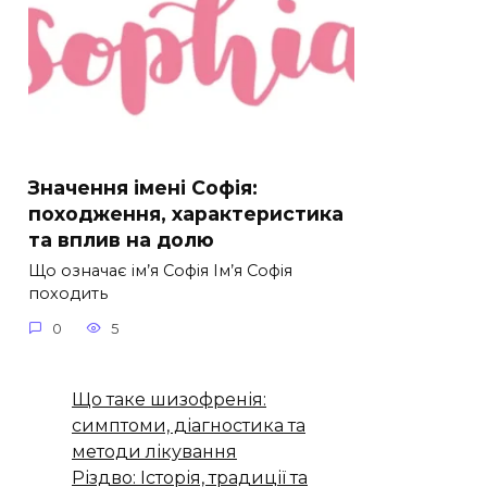
Значення імені Софія:
походження, характеристика
та вплив на долю
Що означає ім’я Софія Ім’я Софія
походить
0
5
Що таке шизофренія:
симптоми, діагностика та
методи лікування
Різдво: Історія, традиції та