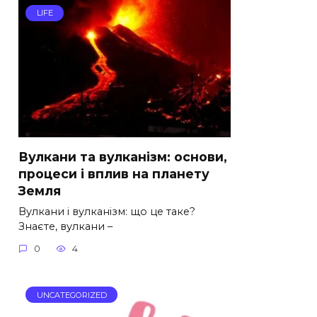
LIFE
Вулкани та вулканізм: основи,
процеси і вплив на планету
Земля
Вулкани і вулканізм: що це таке?
Знаєте, вулкани –
0
4
UNCATEGORIZED