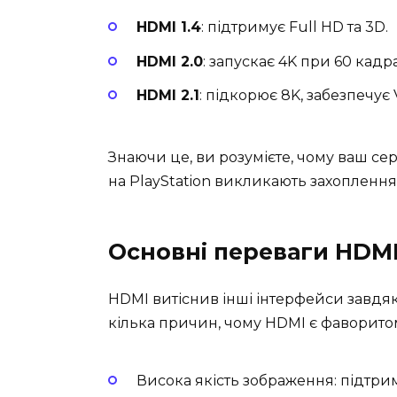
HDMI 1.4
: підтримує Full HD та 3D.
HDMI 2.0
: запускає 4K при 60 кадр
HDMI 2.1
: підкорює 8K, забезпечує 
Знаючи це, ви розумієте, чому ваш сері
на PlayStation викликають захоплення
Основні переваги HDM
HDMI витіснив інші інтерфейси завдяки
кілька причин, чому HDMI є фаворито
Висока якість зображення: підтрим