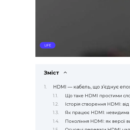
LIFE
Зміст
HDMI — кабель, що з’єднує епо
Що таке HDMI простими сл
Історія створення HDMI: від
Як працює HDMI: невидима м
Покоління HDMI: як версії 
Основні переваги HDMI над