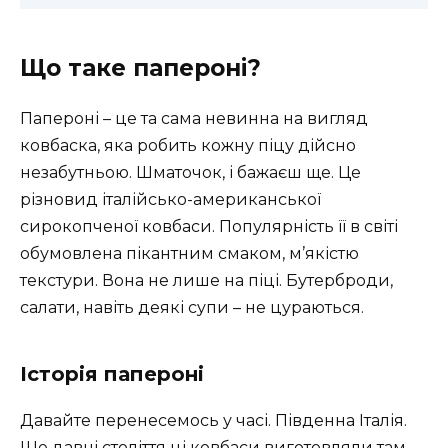
Що таке папероні?
Папероні – це та сама невинна на вигляд
ковбаска, яка робить кожну піцу дійсно
незабутньою. Шматочок, і бажаєш ще. Це
різновид італійсько-американської
сирокопченої ковбаси. Популярність її в світі
обумовлена пікантним смаком, м’якістю
текстури. Вона не лише на піці. Бутерброди,
салати, навіть деякі супи – не цураються.
Історія папероні
Давайте перенесемось у часі. Південна Італія.
Ще давні століття ці ковбаси виготовляли там.