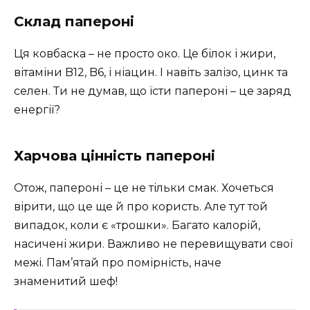
Склад папероні
Ця ковбаска – не просто око. Це білок і жири,
вітаміни B12, B6, і ніацин. І навіть залізо, цинк та
селен. Ти не думав, що їсти папероні – це заряд
енергії?
Харчова цінність папероні
Отож, папероні – це не тільки смак. Хочеться
вірити, що це ще й про користь. Але тут той
випадок, коли є «трошки». Багато калорій,
насичені жири. Важливо не перевищувати свої
межі. Пам’ятай про помірність, наче
знаменитий шеф!