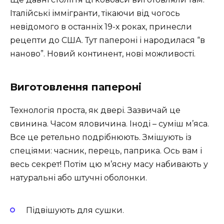
Італійські іммігранти, тікаючи від чогось
невідомого в останніх 19-х роках, принесли
рецепти до США. Тут папероні і народилася “в
наново”. Новий континент, нові можливості.
Виготовлення папероні
Технологія проста, як двері. Зазвичай це
свинина. Часом яловичина. Іноді – суміш м’яса.
Все це ретельно подрібнюють. Змішують із
спеціями: часник, перець, паприка. Ось вам і
весь секрет! Потім цю м’ясну масу набивають у
натуральні або штучні оболонки.
Підвішують для сушки.