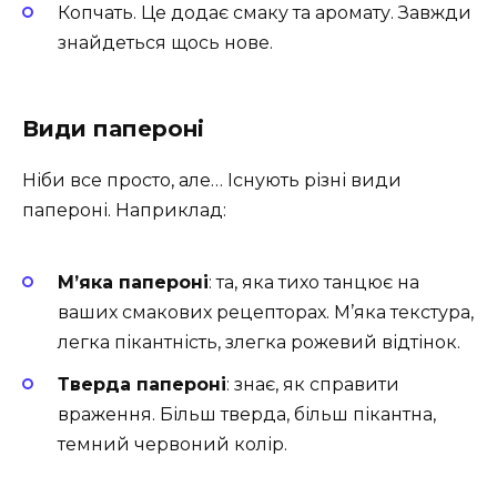
Копчать. Це додає смаку та аромату. Завжди
знайдеться щось нове.
Види папероні
Ніби все просто, але… Існують різні види
папероні. Наприклад:
М’яка папероні
: та, яка тихо танцює на
ваших смакових рецепторах. М’яка текстура,
легка пікантність, злегка рожевий відтінок.
Тверда папероні
: знає, як справити
враження. Більш тверда, більш пікантна,
темний червоний колір.