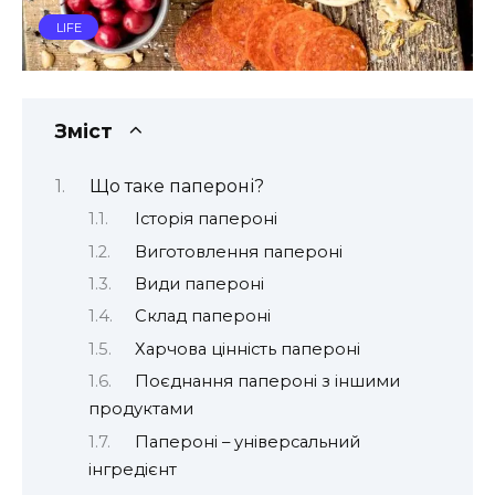
LIFE
Зміст
Що таке папероні?
Історія папероні
Виготовлення папероні
Види папероні
Склад папероні
Харчова цінність папероні
Поєднання папероні з іншими
продуктами
Папероні – універсальний
інгредієнт