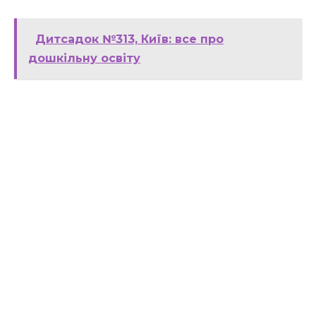
Дитсадок №313, Київ: все про
дошкільну освіту