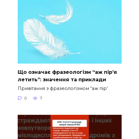
Що означає фразеологізм “аж пір’я
летить”: значення та приклади
Привітання з фразеологізмом “аж пір’
0
7