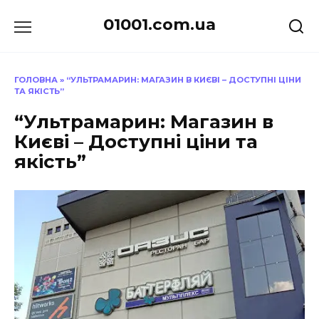
Перейти
01001.com.ua
до
вмісту
ГОЛОВНА
»
“УЛЬТРАМАРИН: МАГАЗИН В КИЄВІ – ДОСТУПНІ ЦІНИ
ТА ЯКІСТЬ”
“Ультрамарин: Магазин в
Києві – Доступні ціни та
якість”