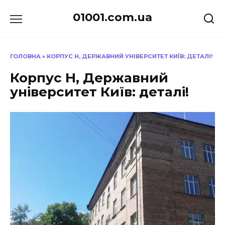
Перейти
01001.com.ua
до
вмісту
ГОЛОВНА
»
КОРПУС Н, ДЕРЖАВНИЙ УНІВЕРСИТЕТ КИЇВ: ДЕТАЛІ!
Корпус Н, Державний
університет Київ: деталі!