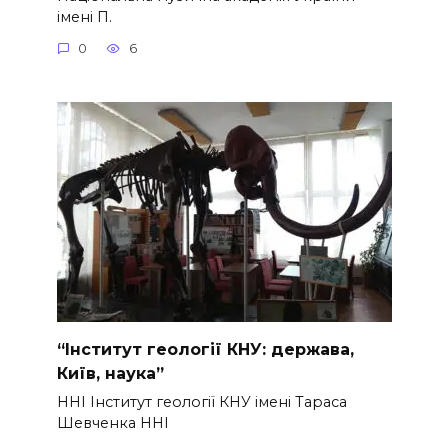
імені П.
0
6
“Інститут геології КНУ: держава,
Київ, наука”
ННІ Інститут геології КНУ імені Тараса
Шевченка ННІ