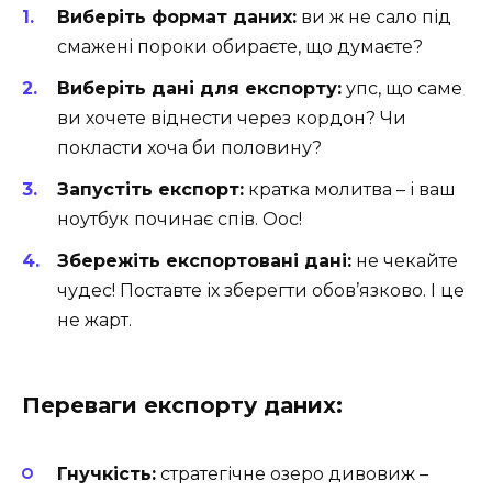
Виберіть формат даних:
ви ж не сало під
смажені пороки обираєте, що думаєте?
Виберіть дані для експорту:
упс, що саме
ви хочете віднести через кордон? Чи
покласти хоча би половину?
Запустіть експорт:
кратка молитва – і ваш
ноутбук починає спів. Оос!
Збережіть експортовані дані:
не чекайте
чудес! Поставте іх зберегти обов’язково. І це
не жарт.
Переваги експорту даних:
Гнучкість:
стратегічне озеро дивовиж –