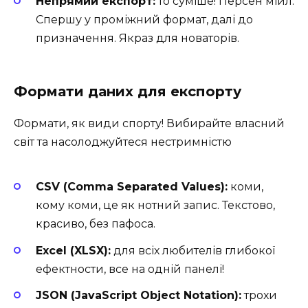
Непрямий експорт:
то суміше! Персен мійл.
Спершу у проміжний формат, далі до
призначення. Якраз для новаторів.
Формати даних для експорту
Формати, як види спорту! Вибирайте власний
світ та насолоджуйтеся нестримністю
CSV (Comma Separated Values):
коми,
кому коми, це як нотний запис. Текстово,
красиво, без пафоса.
Excel (XLSX):
для всіх любителів глибокої
ефектности, все на одній панелі!
JSON (JavaScript Object Notation):
трохи