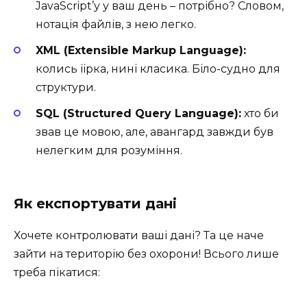
JavaScript’у у ваш день – потрібно? Словом,
нотація файлів, з нею легко.
XML (Extensible Markup Language):
колись їірка, нині класика. Біло-судно для
структури.
SQL (Structured Query Language):
хто би
звав це мовою, але, авангард завжди був
нелегким для розуміння.
Як експортувати дані
Хочете контролювати ваші дані? Та це наче
зайти на територію без охорони! Всього лише
треба пікатися: