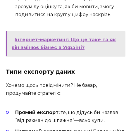
зрозумілу оцінку та, як би мовити, змогу
подивитися на круглу цифру наскрізь.
Інтернет-маркетинг: Що це таке та як
він змінює бізнес в Україні?
Типи експорту даних
Хочемо щось повідмінити? Не базар,
продумайте стратегію:
Прямий експорт:
те, що дідусь би назвав
“від рахман до шпажня”—всьо купи.