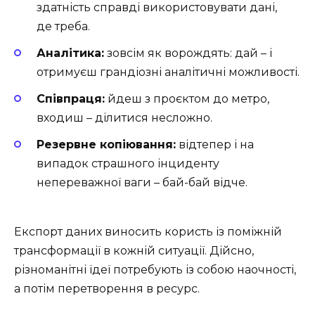
здатність справді використовувати дані,
де треба.
Аналітика:
зовсім як ворождять: дай – і
отримуєш грандіозні аналітичні можливості.
Співпраця:
йдеш з проєктом до метро,
входиш – ділитися несложно.
Резервне копіювання:
відтепер і на
випадок страшного інциденту
непереважної ваги – бай-бай відче.
Експорт даних виносить користь із поміжній
трансформації в кожній ситуації. Дійсно,
різноманітні їдеї потребують із собою наочності,
а потім перетворення в ресурс.