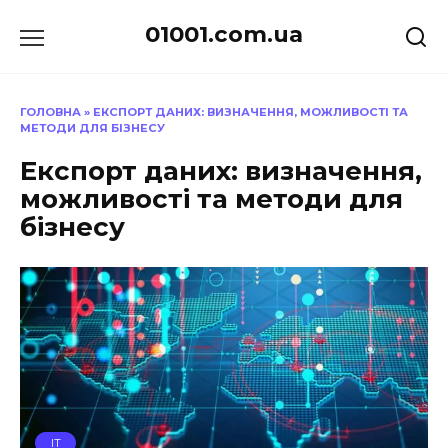
Перейти
01001.com.ua
до
вмісту
ГОЛОВНА
»
ЕКСПОРТ ДАНИХ: ВИЗНАЧЕННЯ, МОЖЛИВОСТІ ТА
МЕТОДИ ДЛЯ БІЗНЕСУ
Експорт даних: визначення,
можливості та методи для
бізнесу
IT