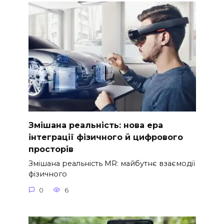
Змішана реальність: нова ера
інтеграції фізичного й цифрового
просторів
Змішана реальність MR: майбутнє взаємодії
фізичного
0
6