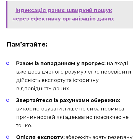
Індексація даних: швидкий пошук
через ефективну організацію даних
Пам’ятайте:
Разом із попаданням у прогрес:
на вході
вже досвідченого розуму легко перевірити
дійсність експорту та історичну
відповідність даних.
Звертайтеся із рахунками обережно:
використовувати лише не сира промиса
причинностей які адекватно повсякчас не
тонко.
Опісля експорту:
збережіть зовту резервну