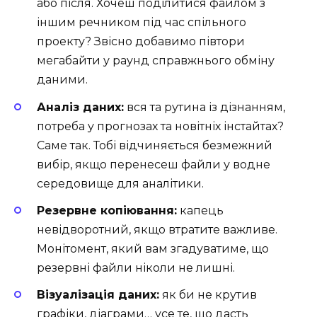
або після. Хочеш поділитися файлом з
іншим речником під час спільного
проекту? Звісно добавимо півтори
мегабайти у раунд справжнього обміну
даними.
Аналіз даних:
вся та рутина із дізнанням,
потреба у прогнозах та новітніх інстайтах?
Саме так. Тобі відчиняється безмежний
вибір, якщо перенесеш файли у водне
середовище для аналітики.
Резервне копіювання:
капець
невідворотний, якщо втратите важливе.
Монітомент, який вам згадуватиме, що
резервні файли ніколи не лишні.
Візуалізація даних:
як би не крутив
графіки, діаграми… усе те, що дасть