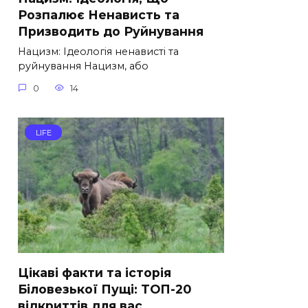
Розпалює Ненависть та
Призводить до Руйнування
Нацизм: Ідеологія ненависті та
руйнування Нацизм, або
0
14
LIFE
Цікаві факти та історія
Біловезької Пущі: ТОП-20
відкриттів для вас