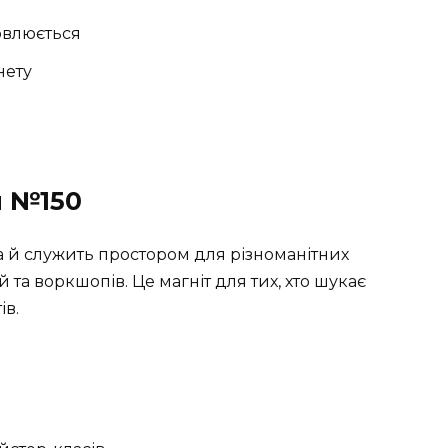
овлюється
нету
и №150
а й служить простором для різноманітних
й та воркшопів. Це магніт для тих, хто шукає
ів.