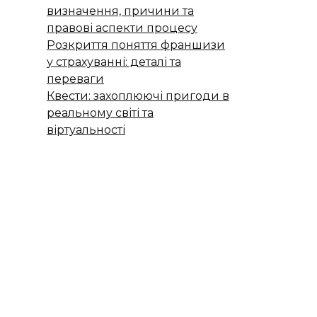
визначення, причини та
правові аспекти процесу
Розкриття поняття франшизи
у страхуванні: деталі та
переваги
Квести: захоплюючі пригоди в
реальному світі та
віртуальності