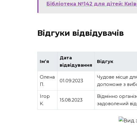
Бібліотека №142 для дітей: Киї
Відгуки відвідувачів
Дата
Ім’я
Відгук
відвідування
Олена
Чудове місце дл
01.09.2023
П.
допоможе з вибо
Ігор
Відмінно організ
15.08.2023
К.
задоволений від