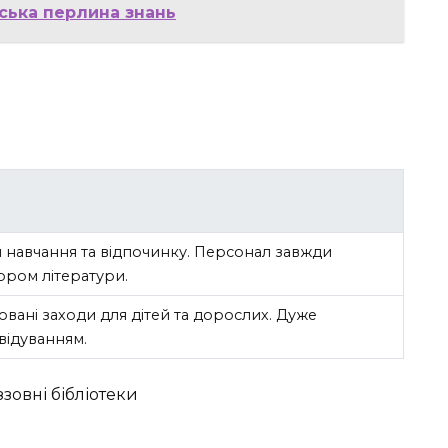
вська перлина знань
я навчання та відпочинку. Персонал завжди
ром літератури.
овані заходи для дітей та дорослих. Дуже
відуванням.