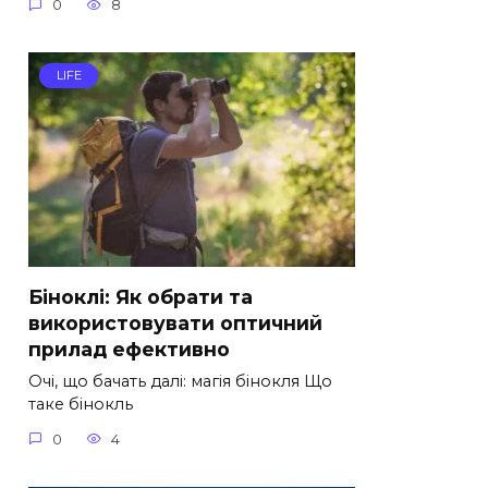
0
8
LIFE
Біноклі: Як обрати та
використовувати оптичний
прилад ефективно
Очі, що бачать далі: магія бінокля Що
таке бінокль
0
4