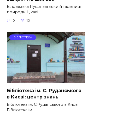
Біловезька Пуща: загадки й таємниці
природи Цікаві
0
10
БІБЛІОТЕКА
Бібліотека ім. С. Руданського
в Києві: центр знань
Бібліотека ім. С.Руданського в Києві
Бібліотека ім.