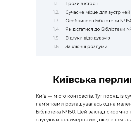
Трохи з історії
Сучасне місце для зустрічей
Особливості Бібліотеки №15
Як дістатися до Бібліотеки 
Відгуки відвідувачів
Заключні роздуми
Київська перли
Київ — місто контрастів. Тут поряд із
пам’ятками розташувалась одна мале
Бібліотека №150. Цей заклад скромно пе
слугуючи невичерпним джерелом знань