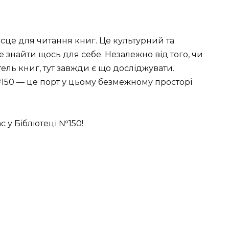
ісце для читання книг. Це культурний та
 знайти щось для себе. Незалежно від того, чи
ель книг, тут завжди є що досліджувати.
№150 — це порт у цьому безмежному просторі
с у Бібліотеці №150!