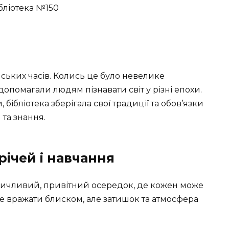
нських часів. Колись це було невелике
опомагали людям пізнавати світ у різні епохи.
 бібліотека зберігала свої традиції та обов’язки
 та знання.
річей і навчання
зичливий, привітний осередок, де кожен може
не вражати блиском, але затишок та атмосфера