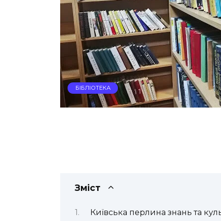
БІБЛІОТЕКА
Зміст
Київська перлина знань та кул