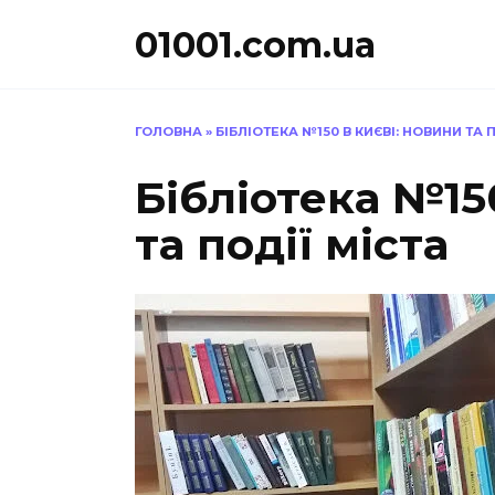
Перейти
01001.com.ua
до
вмісту
ГОЛОВНА
»
БІБЛІОТЕКА №150 В КИЄВІ: НОВИНИ ТА 
Бібліотека №15
та події міста