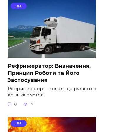
LIFE
Рефрижератор: Визначення,
Принцип Роботи та Його
Застосування
Рефрижератор — холод, що рухається
крізь кілометри
0
17
LIFE