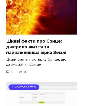
Цікаві факти про Сонце:
джерело життя та
найважливіша зірка Землі
Цікаві факти про зірку Сонце, що
дарує життя Сонце
0
9
UNCATEGORIZED