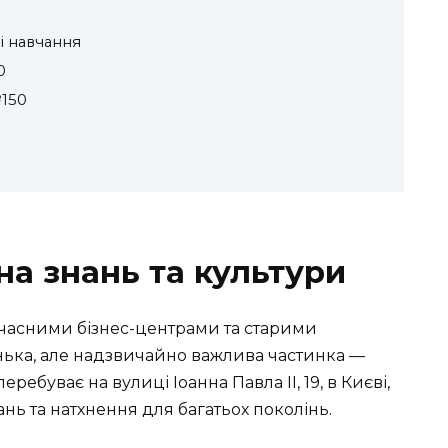
 і навчання
0
№150
на знань та культури
 сучасними бізнес-центрами та старими
нька, але надзвичайно важлива частинка —
ребуває на вулиці Іоанна Павла II, 19, в Києві,
 та натхнення для багатьох поколінь.