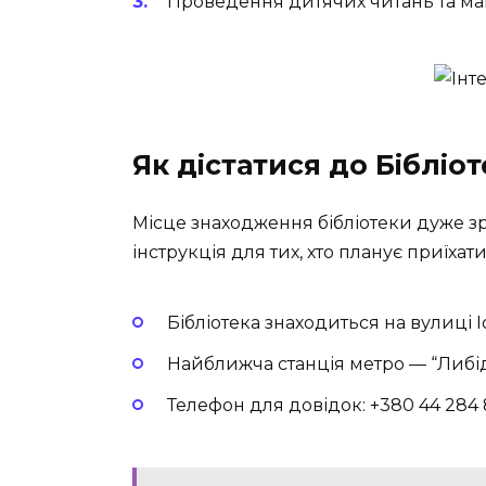
Проведення дитячих читань та май
Як дістатися до Бібліо
Місце знаходження бібліотеки дуже зр
інструкція для тих, хто планує приїхат
Бібліотека знаходиться на вулиці Іо
Найближча станція метро — “Либід
Телефон для довідок: +380 44 284