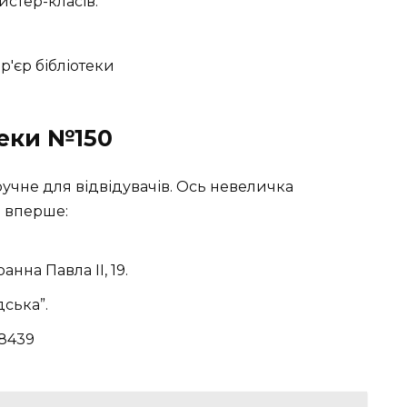
стер-класів.
теки №150
учне для відвідувачів. Ось невеличка
и вперше:
анна Павла II, 19.
ська”.
 8439