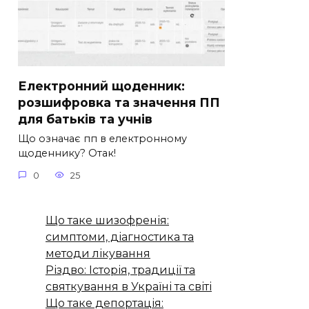
Електронний щоденник:
розшифровка та значення ПП
для батьків та учнів
Що означає пп в електронному
щоденнику? Отак!
0
25
Що таке шизофренія:
симптоми, діагностика та
методи лікування
Різдво: Історія, традиції та
святкування в Україні та світі
Що таке депортація: