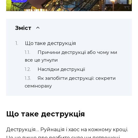
Зміст
Що таке деструкція
Причини деструкції або чому ми
все це утнули
Наслідки деструкції
Як запобігти деструкції: секрети
семінораху
Що таке деструкція
Деструкція… Руйнація і хаос на кожному кроці.
Це не лише про розбите скло чи потрощені