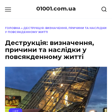
Перейти
01001.com.ua
до
вмісту
ГОЛОВНА
»
ДЕСТРУКЦІЯ: ВИЗНАЧЕННЯ, ПРИЧИНИ ТА НАСЛІДКИ
У ПОВСЯКДЕННОМУ ЖИТТІ
Деструкція: визначення,
причини та наслідки у
повсякденному житті
LIFE