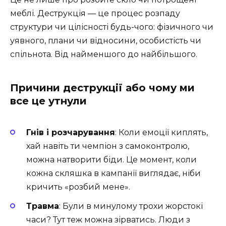
меблі. Деструкція — це процес розпаду
структури чи цілісності будь-чого: фізичного чи
уявного, плани чи відносини, особистість чи
спільнота. Від найменшого до найбільшого.
Причини деструкції або чому ми
все це утнули
Гнів і розчарування
: Коли емоції киплять,
хай навіть ти чемпіон з самоконтролю,
можна натворити біди. Це момент, коли
кожна скляшка в кампанії виглядає, ніби
кричить «розбий мене».
Травма
: Були в минулому трохи жорстокі
часи? Тут теж можна зірватись. Люди з