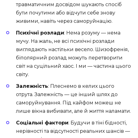
травматичним досвідом шукають спосіб
бути почутими або відчути себе знову
живими, навіть через саморуйнацію.
Психічні розлади
: Нема розуму — нема
мучу. На жаль, не всі психічні розлади
виглядають настільки весело. Шизофренія,
біполярний розлад можуть перетворити
світ на суцільний хаос. І ми — частина цього
світу.
Залежність
: Плеснемо в келих цього
отрута. Залежність — це інший шлях до
саморуйнування. Під кайфом можеш не
лише вікна вибивати, але й життя наламати.
Соціальні фактори
: Будучи в тіні бідності,
нерівності та відсутності реальних шансів —