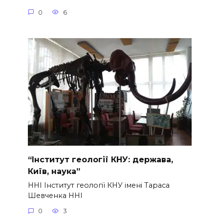
0
6
“Інститут геології КНУ: держава,
Київ, наука”
ННІ Інститут геології КНУ імені Тараса
Шевченка ННІ
0
3