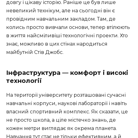
довгу і цікаву історію. Раніше це був лише
невеликий технікум, але на сьогодні він є
провідним навчальним закладом. Там, де
колись просто вивчали основи, тепер втілюють
в життя найсміливіші технологічні проекти. Хто
знає, можливо в цих стінах народиться
майбутній Стів Джобс.
Інфраструктура — комфорт і високі
технології
На території університету розташовані сучасні
навчальні корпуси, наукові лабораторії і навіть
власний спортивний комплекс. Як сказати, це
не просто школа, а ціле містечко знань, де
кожен метри виглядає як окрема планета.
Навчання тут стає не тільки ефективним, а й