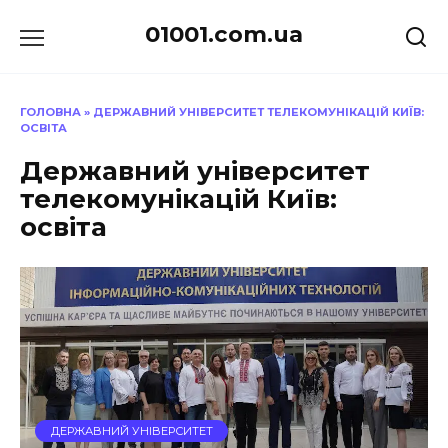
Перейти
01001.com.ua
до
вмісту
ГОЛОВНА
»
ДЕРЖАВНИЙ УНІВЕРСИТЕТ ТЕЛЕКОМУНІКАЦІЙ КИЇВ:
ОСВІТА
Державний університет
телекомунікацій Київ:
освіта
ДЕРЖАВНИЙ УНІВЕРСИТЕТ