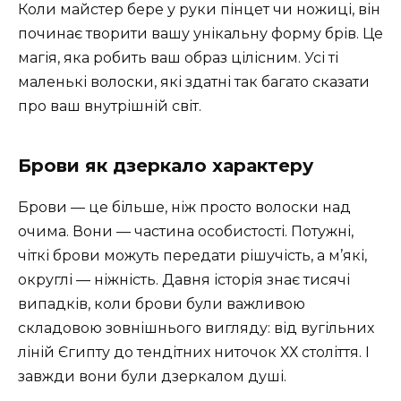
Коли майстер бере у руки пінцет чи ножиці, він
починає творити вашу унікальну форму брів. Це
магія, яка робить ваш образ цілісним. Усі ті
маленькі волоски, які здатні так багато сказати
про ваш внутрішній світ.
Брови як дзеркало характеру
Брови — це більше, ніж просто волоски над
очима. Вони — частина особистості. Потужні,
чіткі брови можуть передати рішучість, а м’які,
округлі — ніжність. Давня історія знає тисячі
випадків, коли брови були важливою
складовою зовнішнього вигляду: від вугільних
ліній Єгипту до тендітних ниточок ХХ століття. І
завжди вони були дзеркалом душі.