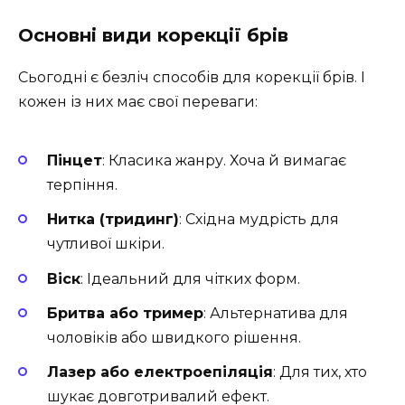
Основні види корекції брів
Сьогодні є безліч способів для корекції брів. І
кожен із них має свої переваги:
Пінцет
: Класика жанру. Хоча й вимагає
терпіння.
Нитка (тридинг)
: Східна мудрість для
чутливої шкіри.
Віск
: Ідеальний для чітких форм.
Бритва або тример
: Альтернатива для
чоловіків або швидкого рішення.
Лазер або електроепіляція
: Для тих, хто
шукає довготривалий ефект.