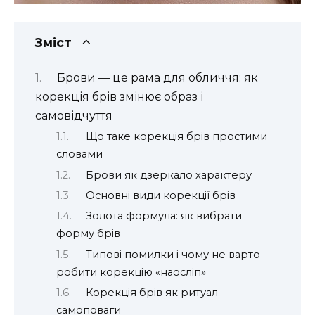
Зміст
Брови — це рама для обличчя: як
корекція брів змінює образ і
самовідчуття
Що таке корекція брів простими
словами
Брови як дзеркало характеру
Основні види корекції брів
Золота формула: як вибрати
форму брів
Типові помилки і чому не варто
робити корекцію «наосліп»
Корекція брів як ритуал
самоповаги