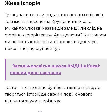
Жива історія
Тут звучали голоси видатних оперних співаків.
Такі імена, як Соломія Крушельницька та
Михайло Єлісєєв, назавжди залишили слід на
сторінках історії театру. Але де вони? Їхні голоси
лише віють крізь стіни, огортаючи духом усі
покоління, що ступали тут.
Загальноосвітня школа КМДШ в Києві:
повний день навчання
Театр — це не лише будівля, а живе місце, де
творяться історії, де свіжий подих нового
відлуння звучить крізь час.