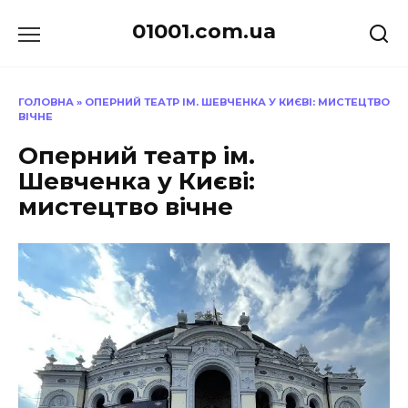
Перейти
01001.com.ua
до
вмісту
ГОЛОВНА
»
ОПЕРНИЙ ТЕАТР ІМ. ШЕВЧЕНКА У КИЄВІ: МИСТЕЦТВО
ВІЧНЕ
Оперний театр ім.
Шевченка у Києві:
мистецтво вічне