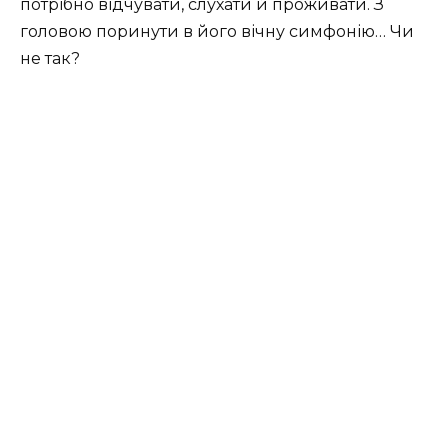
потрібно відчувати, слухати й проживати. З
головою поринути в його вічну симфонію… Чи
не так?