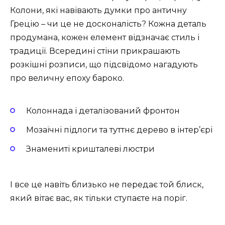
Колони, які навівають думки про античну
Грецію – чи це не досконалість? Кожна деталь
продумана, кожен елемент відзначає стиль і
традиції. Всередині стіни прикрашають
розкішні розписи, що підсвідомо нагадують
про величну епоху бароко.
Колоннада і деталізований фронтон
Мозаїчні підлоги та туттнє дерево в інтер’єрі
Знамениті кришталеві люстри
І все це навіть близько не передає той блиск,
який вітає вас, як тільки ступаєте на поріг.