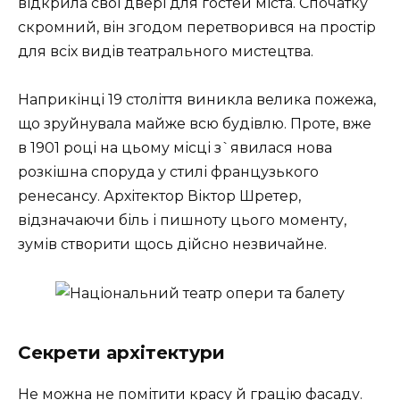
відкрила свої двері для гостей міста. Спочатку
скромний, він згодом перетворився на простір
для всіх видів театрального мистецтва.
Наприкінці 19 століття виникла велика пожежа,
що зруйнувала майже всю будівлю. Проте, вже
в 1901 році на цьому місці з`явилася нова
розкішна споруда у стилі французького
ренесансу. Архітектор Віктор Шретер,
відзначаючи біль і пишноту цього моменту,
зумів створити щось дійсно незвичайне.
Секрети архітектури
Не можна не помітити красу й грацію фасаду.