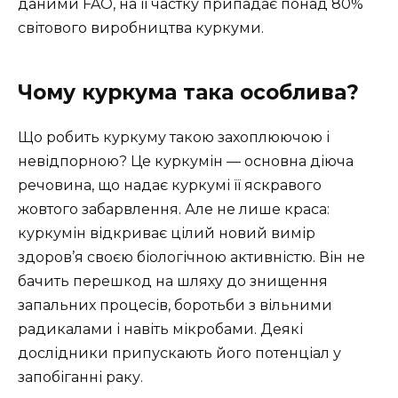
даними FAO, на її частку припадає понад 80%
світового виробництва куркуми.
Чому куркума така особлива?
Що робить куркуму такою захоплюючою і
невідпорною? Це куркумін — основна діюча
речовина, що надає куркумі її яскравого
жовтого забарвлення. Але не лише краса:
куркумін відкриває цілий новий вимір
здоров’я своєю біологічною активністю. Він не
бачить перешкод на шляху до знищення
запальних процесів, боротьби з вільними
радикалами і навіть мікробами. Деякі
дослідники припускають його потенціал у
запобіганні раку.