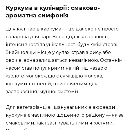
Куркума в кулінарії: смаково-
ароматна симфонія
Для кулінарів куркума — це далеко не просто
складова для карі. Вона додає яскравості,
інтенсивності та унікальності будь-якій страві.
Знайшовши місце у супах, страв з рису або
овочів, вона залишається незамінною. Останнім
часом став популярним напій під назвою
«золоте молоко», що є сумішшю молока,
куркуми та спецій, призначеним для
заспокоєння імунної системи.
Для вегетаріанців і шанувальників аюрведи
куркума є частиною щоденного раціону — як за
смаковими, так і за лікувальними якостями.