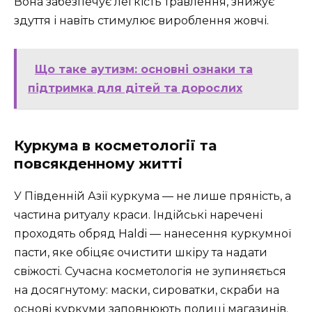
Вона забезпечує легкість травлення, знижує
здуття і навіть стимулює вироблення жовчі.
Що таке аутизм: основні ознаки та
підтримка для дітей та дорослих
Куркума в косметології та
повсякденному житті
У Південній Азії куркума — не лише пряність, а
частина ритуалу краси. Індійські наречені
проходять обряд Haldi — нанесення куркумної
пасти, яке обіцяє очистити шкіру та надати
свіжості. Сучасна косметологія не зупиняється
на досягнутому: маски, сироватки, скраби на
основі куркуми заповнюють полиці магазинів.