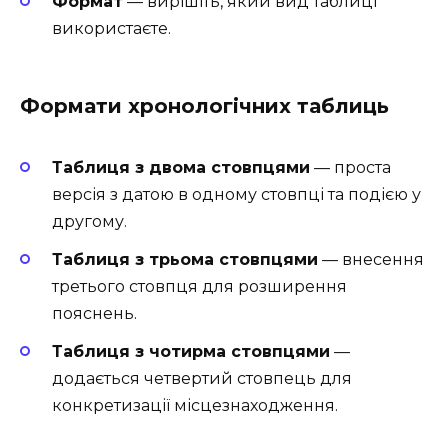
Формат
— вирішіть, який вид таблиці
використаєте.
Формати хронологічних таблиць
Таблиця з двома стовпцями
— проста
версія з датою в одному стовпці та подією у
другому.
Таблиця з трьома стовпцями
— внесення
третього стовпця для розширення
пояснень.
Таблиця з чотирма стовпцями
—
додається четвертий стовпець для
конкретизації місцезнаходження.