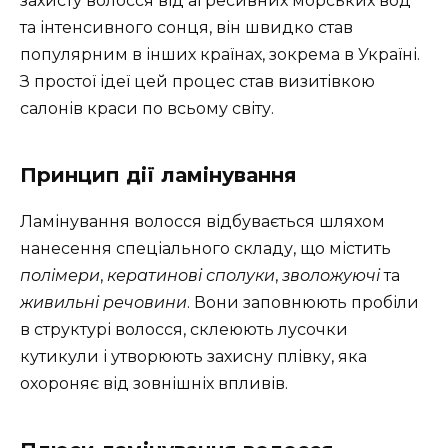
захисту волосся від агресивних морських вод
та інтенсивного сонця, він швидко став
популярним в інших країнах, зокрема в Україні.
З простої ідеї цей процес став визитівкою
салонів краси по всьому світу.
Принцип дії ламінування
Ламінування волосся відбувається шляхом
нанесення спеціального складу, що містить
полімери
,
кератинові сполуки
,
зволожуючі
та
живильні речовини
. Вони заповнюють пробіли
в структурі волосся, склеюють лусочки
кутикули і утворюють захисну плівку, яка
охороняє від зовнішніх впливів.