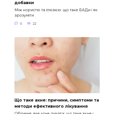
добавки
Між користю та ілюзією: що таке БАДи і як
зрозуміти
0
22
Що таке акне: причини, симптоми та
методи ефективного лікування
Обличчя, яке хоче дихати: що таке акне і