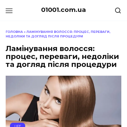
Перейти
01001.com.ua
до
вмісту
ГОЛОВНА
»
ЛАМІНУВАННЯ ВОЛОССЯ: ПРОЦЕС, ПЕРЕВАГИ,
НЕДОЛІКИ ТА ДОГЛЯД ПІСЛЯ ПРОЦЕДУРИ
Ламінування волосся:
процес, переваги, недоліки
та догляд після процедури
LIFE