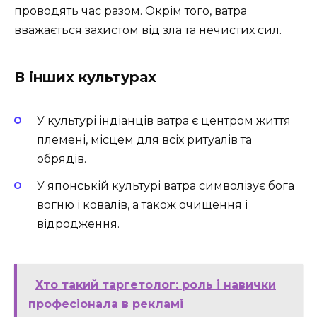
проводять час разом. Окрім того, ватра
вважається захистом від зла та нечистих сил.
В інших культурах
У культурі індіанців ватра є центром життя
племені, місцем для всіх ритуалів та
обрядів.
У японській культурі ватра символізує бога
вогню і ковалів, а також очищення і
відродження.
Хто такий таргетолог: роль і навички
професіонала в рекламі