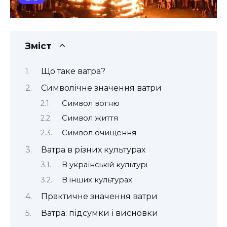
Зміст
Що таке ватра?
Символічне значення ватри
Символ вогню
Символ життя
Символ очищення
Ватра в різних культурах
В українській культурі
В інших культурах
Практичне значення ватри
Ватра: підсумки і висновки