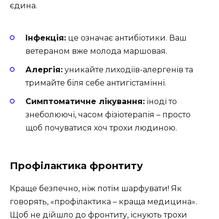
єдина.
Інфекція:
це означає антибіотики. Ваш
ветераном вже молода маршовая.
Алергія:
уникайте лиходіїв-алергенів та
тримайте біля себе антигістамінні.
Симптоматичне лікування:
іноді то
знеболюючі, часом фізіотерапія – просто
щоб почуватися хоч трохи людиною.
Профілактика фронтиту
Краще безпечно, ніж потім шарфувати! Як
говорять, «профілактика – краща медицина».
Щоб не дійшло до фронтиту, існують трохи