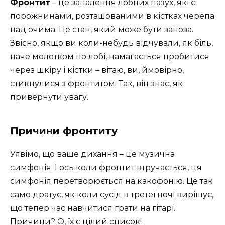
Фронтит
– це запалення лобних пазух, які є
порожнинами, розташованими в кістках черепа
над очима. Це стан, який може бути заноза.
Звісно, якщо ви коли-небудь відчували, як біль,
наче молотком по лобі, намагається пробитися
через шкіру і кістки – вітаю, ви, ймовірно,
стикнулися з фронтитом. Так, він знає, як
привернути увагу.
Причини фронтиту
Уявімо, що ваше дихання – це музична
симфонія. І ось коли фронтит втручається, ця
симфонія перетворюється на какофонію. Це так
само дратує, як коли сусід в третеї ночі вирішує,
що тепер час навчитися грати на гітарі.
Причини? О, їх є цілий список!