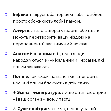
Інфекції:
вірусні, бактеріальні або грибкові
просто обожнюють лобні пазухи.
Алергія:
пилок, шерсть тварин або цвіль
можуть перетворити вашу ніздрю на
переповнений залізничний вокзал.
Анатомічні аномалії:
деякі люди
народжуються з «унікальними» носами, які
тільки заважають.
Поліпи:
так, схожі на маленькі штопори в
носі, які тільки блокують відтік слизу.
❄
Зміна температури:
лише один сюрприз
– і ваш організм все, у пастці!
♨
Сухе повітря:
як не як, пекло у вашій