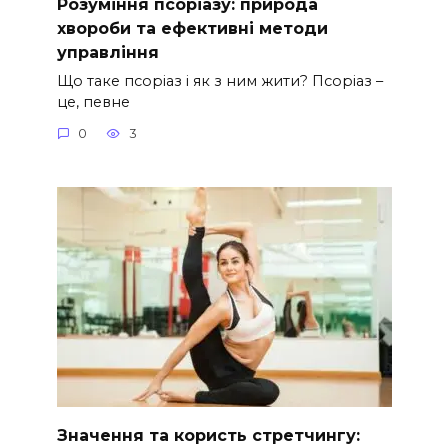
Розуміння псоріазу: природа
хвороби та ефективні методи
управління
Що таке псоріаз і як з ним жити? Псоріаз –
це, певне
0
3
Значення та користь стретчингу: