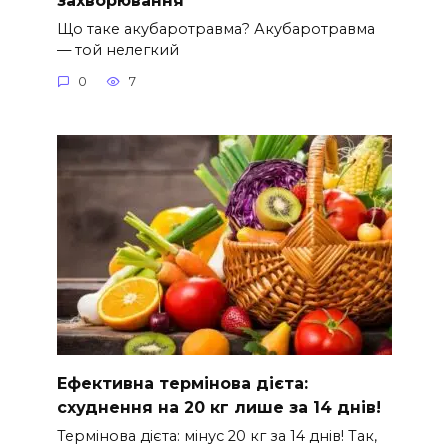
захворювання
Що таке акубаротравма? Акубаротравма
— той нелегкий
0
7
Ефективна термінова дієта:
схуднення на 20 кг лише за 14 днів!
Термінова дієта: мінус 20 кг за 14 днів! Так,