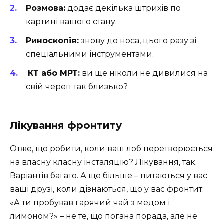
Розмова:
додає декілька штрихів по
картині вашого стану.
Риноскопія:
знову до носа, цього разу зі
спеціальними інструментами.
️
КТ або МРТ:
ви ще ніколи не дивилися на
свій череп так близько?
Лікування фронтиту
Отже, що робити, коли ваш лоб перетворюється
на власну класну інсталяцію? Лікування, так.
Варіантів багато. А ще більше – питаються у вас
ваші друзі, коли дізнаються, що у вас фронтит.
«А ти пробував гарячий чай з медом і
лимоном?» – не те, що погана порада, але не