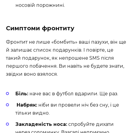
носовій порожнині.
Симптоми фронтиту
Фронтит не лише «бомбить» ваші пазухи, він ще
й залишає список подарунків. І повірте, це
такий подарунок, як непрошене SMS після
першого побачення. Ви навіть не будете знати,
звідки воно взялося.
Біль:
наче вас в футбол вдарили. Ще раз.
️
Набряк:
ніби ви провели ніч без сну, і це
тільки видно.
Закладеність носа:
спробуйте дихати
через соломинку. Взагалі неприємно.