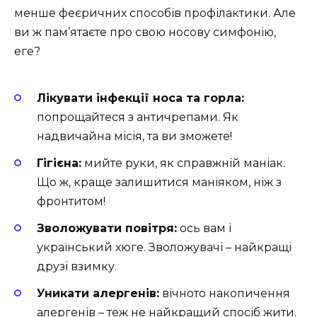
менше феєричних способів профілактики. Але
ви ж пам’ятаєте про свою носову симфонію,
еге?
Лікувати інфекції носа та горла:
попрощайтеся з античрепами. Як
надвичайна місія, та ви зможете!
Гігієна:
мийте руки, як справжній маніак.
Що ж, краще залишитися маніяком, ніж з
фронтитом!
Зволожувати повітря:
ось вам і
український хюге. Зволожувачі – найкращі
друзі взимку.
Уникати алергенів:
вічното накопичення
алергенів – теж не найкращий спосіб жити.