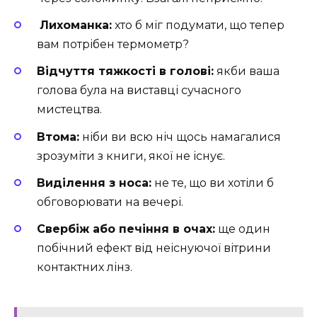
️
Лихоманка:
хто б міг подумати, що тепер
вам потрібен термометр?
Відчуття тяжкості в голові:
якби ваша
голова була на виставці сучасного
мистецтва.
Втома:
ніби ви всю ніч щось намагалися
зрозуміти з книги, якої не існує.
Виділення з носа:
не те, що ви хотіли б
обговорювати на вечері.
Свербіж або печіння в очах:
ще один
побічний ефект від неіснуючої вітрини
контактних лінз.