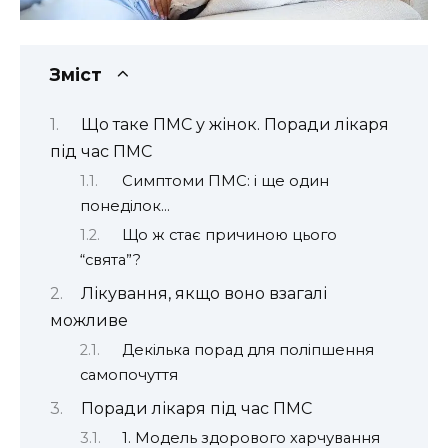
Зміст
Що таке ПМС у жінок. Поради лікаря
під час ПМС
Симптоми ПМС: і ще один
понеділок…
Що ж стає причиною цього
“свята”?
Лікування, якщо воно взагалі
можливе
Декілька порад для поліпшення
самопочуття
Поради лікаря під час ПМС
1. Модель здорового харчування