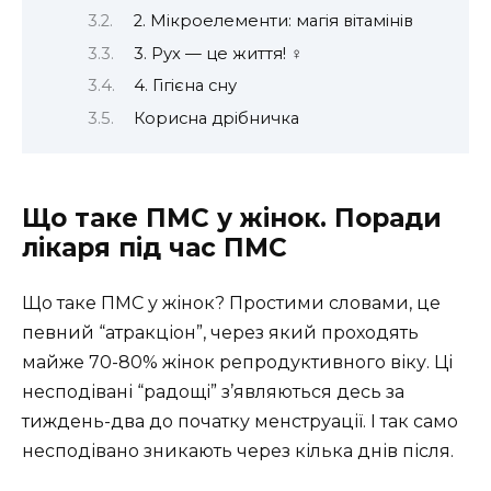
2. Мікроелементи: магія вітамінів
3. Рух — це життя! ‍♀️
4. Гігієна сну
Корисна дрібничка
Що таке ПМС у жінок. Поради
лікаря під час ПМС
Що таке ПМС у жінок? Простими словами, це
певний “атракціон”, через який проходять
майже 70-80% жінок репродуктивного віку. Ці
несподівані “радощі” з’являються десь за
тиждень-два до початку менструації. І так само
несподівано зникають через кілька днів після.