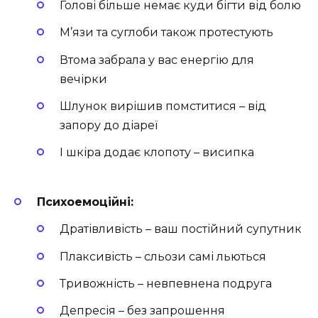
Голові більше немає куди бігти від болю
М’язи та суглоби також протестують
Втома забрала у вас енергію для
вечірки
Шлунок вирішив помститися – від
запору до діареї
І шкіра додає клопоту – висипка
Психоемоційні:
Дратівливість – ваш постійний супутник
Плаксивість – сльози самі льються
Тривожність – невпевнена подруга
Депресія – без запрошення