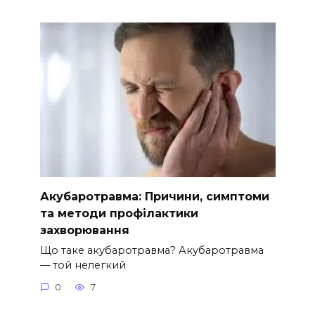
Акубаротравма: Причини, симптоми
та методи профілактики
захворювання
Що таке акубаротравма? Акубаротравма
— той нелегкий
0
7