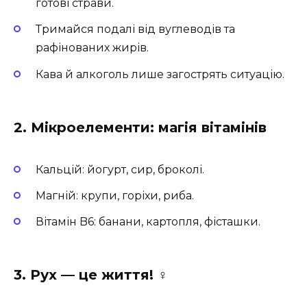
готові страви.
Тримайся подалі від вуглеводів та
рафінованих жирів.
Кава й алкоголь лише загострять ситуацію.
2. Мікроелементи: магія вітамінів
Кальцій: йогурт, сир, броколі.
Магній: крупи, горіхи, риба.
Вітамін B6: банани, картопля, фісташки.
3. Рух — це життя! ‍♀️