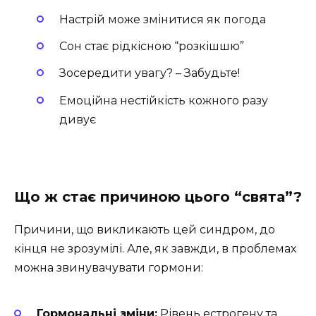
Настрій може змінитися як погода
Сон стає рідкісною “розкішшю”
Зосередити увагу? – Забудьте!
Емоційна нестійкість кожного разу
дивує
Що ж стає причиною цього “свята”?
Причини, що викликають цей синдром, до
кінця не зрозумілі. Але, як завжди, в проблемах
можна звинувачувати гормони:
Гормональні зміни:
Рівень естрогену та