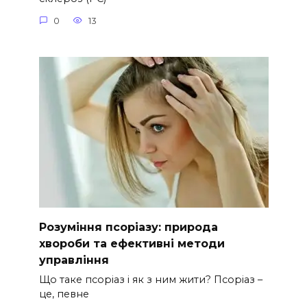
0
13
Розуміння псоріазу: природа
хвороби та ефективні методи
управління
Що таке псоріаз і як з ним жити? Псоріаз –
це, певне