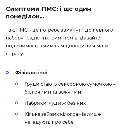
Симптоми ПМС: і ще один
понеділок…
Так, ПМС – це потреба звикнути до певного
набору “радісних” симптомів. Давайте
подивимось, з чим нам доводиться мати
справу:
Фізіологічні:
Груди стають сенсорною сумочкою –
болючими та важчими
Набряки, куди ж без них
Кілька зайвих кілограмів лише
нагадують про себе