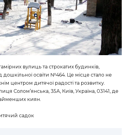
гамірних вулиць та строкатих будинків,
д дошкільної освіти №464. Це місце стало не
нім центром дитячої радості та розвитку.
ця Солом’янська, 35А, Київ, Україна, 03141, де
найменших киян.