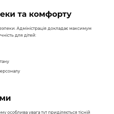
еки та комфорту
 безпеки. Адміністрація докладає максимум
чність для дітей:
стану
персоналу
ами
му особлива увага тут приділяється тісній