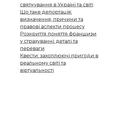
святкування в Україні та світі
Що таке депортація:
визначення, причини та
правові аспекти процесу
Розкриття поняття франшизи
у страхуванні: деталі та
переваги
Квести: захоплюючі пригоди в
реальному світі та
віртуальності