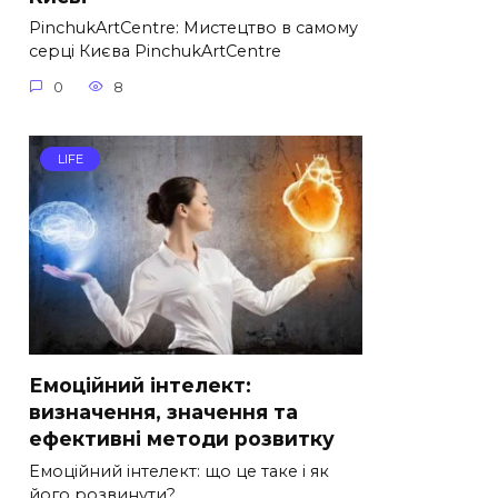
PinchukArtCentre: Мистецтво в самому
серці Києва PinchukArtCentre
0
8
LIFE
Емоційний інтелект:
визначення, значення та
ефективні методи розвитку
Емоційний інтелект: що це таке і як
його розвинути?