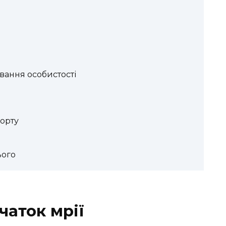
вання особистості
орту
ього
чаток мрії