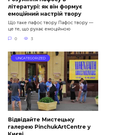
літературі: як він формує
емоційний настрій твору
Що таке пафос твору Пафос твору —
це те, що рухає емоційною
0
3
UNCATEGORIZED
Відвідайте Мистецьку
галерею PinchukArtCentre у
Києві