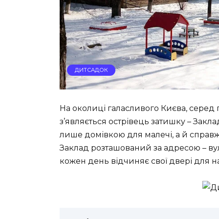
ДИТСАДОК
На околиці галасливого Києва, серед 
з’являється острівець затишку – Закла
лише домівкою для малечі, а й справж
Заклад розташований за адресою – вули
кожен день відчиняє свої двері для 