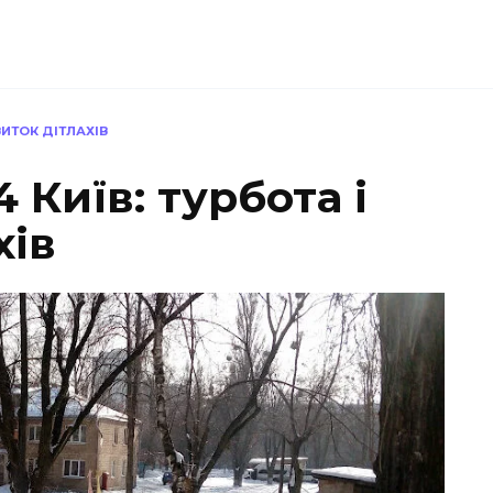
ВИТОК ДІТЛАХІВ
Київ: турбота і
хів