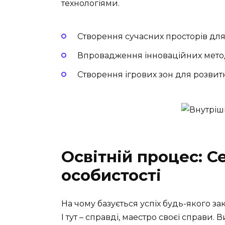
технологіями.
Створення сучасних просторів дл
Впровадження інноваційних мет
Створення ігрових зон для розвит
Освітній процес: 
особистості
На чому базується успіх будь-якого зак
І тут – справді, маестро своєї справи.