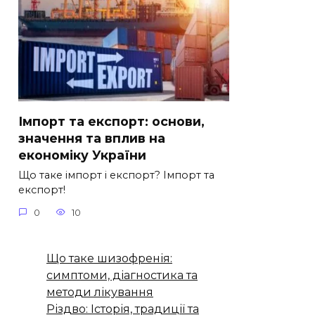
Імпорт та експорт: основи,
значення та вплив на
економіку України
Що таке імпорт і експорт? Імпорт та
експорт!
0
10
Що таке шизофренія:
симптоми, діагностика та
методи лікування
Різдво: Історія, традиції та