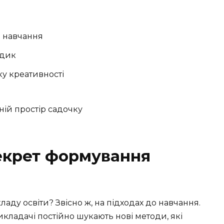
я навчання
одик
ку креативності
Секрет формування
ладу освіти? Звісно ж, на підходах до навчання.
 Викладачі постійно шукають нові методи, які