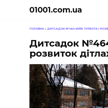
Перейти
01001.com.ua
до
вмісту
ГОЛОВНА
»
ДИТСАДОК №464 КИЇВ: ТУРБОТА І РОЗ
Дитсадок №464 
розвиток дітла