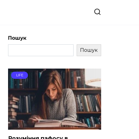
Пошук
Пошук
LIFE
Розуміння пафосу в