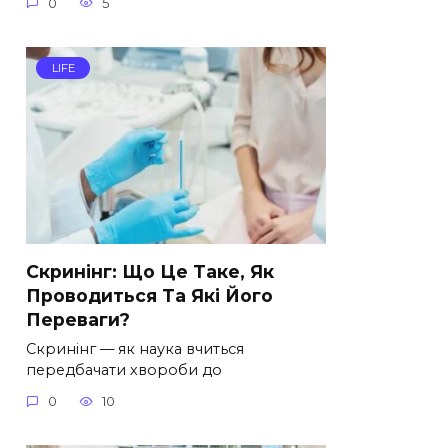
0
5
LIFE
Скринінг: Що Це Таке, Як
Проводиться Та Які Його
Переваги?
Скринінг — як наука вчиться
передбачати хвороби до
0
10