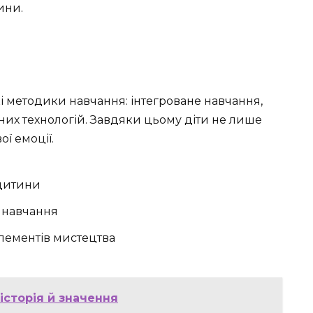
ини.
і методики навчання: інтегроване навчання,
них технологій. Завдяки цьому діти не лише
ої емоції.
 дитини
о навчання
лементів мистецтва
історія й значення