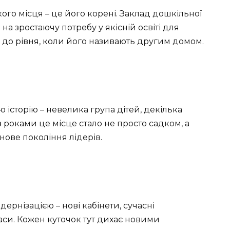
кого місця – це його корені. Заклад дошкільної
на зростаючу потребу у якісній освіті для
о до рівня, коли його називають другим домом.
історію – невелика група дітей, декілька
, з роками це місце стало не просто садком, а
ове покоління лідерів.
ернізацією – нові кабінети, сучасні
аси. Кожен куточок тут дихає новими