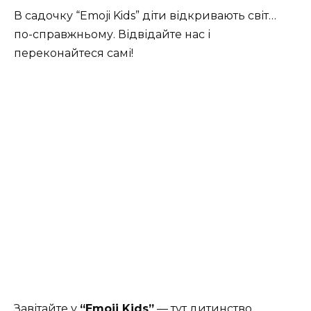
В садочку “Emoji Kids” діти відкривають світ…
по-справжньому. Відвідайте нас і
переконайтеся самі!
Завітайте у
“Emoji Kids”
— тут дитинство