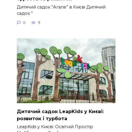
Дитячий садок “Агапе” в Києві Дитячий
садок “
0
9
Дитячий садок LeapKids у Києві:
розвиток і турбота
LeapKids у Києві: Освітній Простір