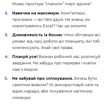
Може, простіше “спалити” пиріг вдома?
Навички на максимум.
Комп’ютери,
програми — всі твої друзі. Не знаєш, як
користуватись Excel? Час це змінити.
Домовленість із босом.
Чітко обговори всі
умови: від часу роботи до планшету, які тобі
компенсують. Знай свої права.
Плануй усе!
Визнач робочий час, розписуй
завдання. Не забудь про перерви і ковток
чаю з медом.
Не забувай про спілкування.
Хочеш бути
самотнім вовком? Ні, використовуй чати та
відео наради, аби почуватися частиною
команди.