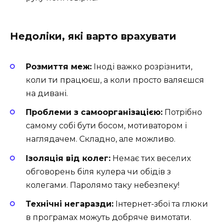
Недоліки, які варто врахувати
Розмиття меж:
Іноді важко розрізнити,
коли ти працюєш, а коли просто валяєшся
на дивані.
Проблеми з самоорганізацією:
Потрібно
самому собі бути босом, мотиватором і
наглядачем. Складно, але можливо.
Ізоляція від колег:
Немає тих веселих
обговорень біля кулера чи обідів з
колегами. Паролямо таку небезпеку!
Технічні негаразди:
Інтернет-збої та глюки
в програмах можуть добряче вимотати.