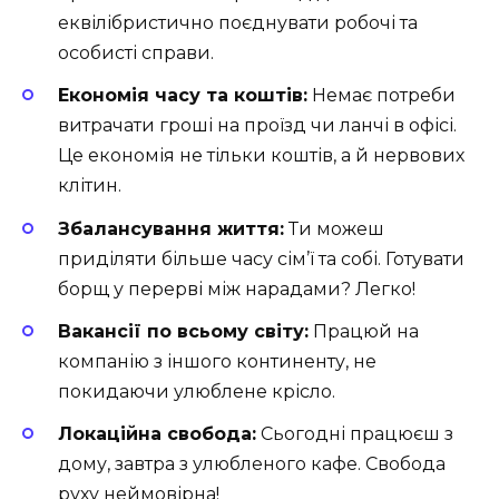
еквілібристично поєднувати робочі та
особисті справи.
Економія часу та коштів:
Немає потреби
витрачати гроші на проїзд чи ланчі в офісі.
Це економія не тільки коштів, а й нервових
клітин.
Збалансування життя:
Ти можеш
приділяти більше часу сім’ї та собі. Готувати
борщ у перерві між нарадами? Легко!
Вакансії по всьому світу:
Працюй на
компанію з іншого континенту, не
покидаючи улюблене крісло.
Локаційна свобода:
Сьогодні працюєш з
дому, завтра з улюбленого кафе. Свобода
руху неймовірна!