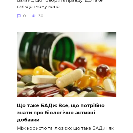
Баланс, що говорить правду: що таке
сальдо і чому воно
0
30
Що таке БАДи: Все, що потрібно
знати про біологічно активні
добавки
Між користю та ілюзією: що таке БАДи і як