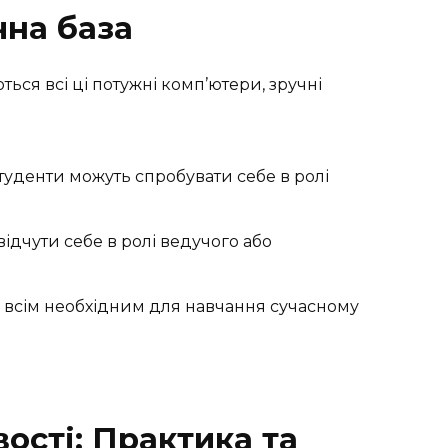
чна база
яються всі ці потужні комп’ютери, зручні
 студенти можуть спробувати себе в ролі
ідчути себе в ролі ведучого або
і всім необхідним для навчання сучасному
ості: Практика та