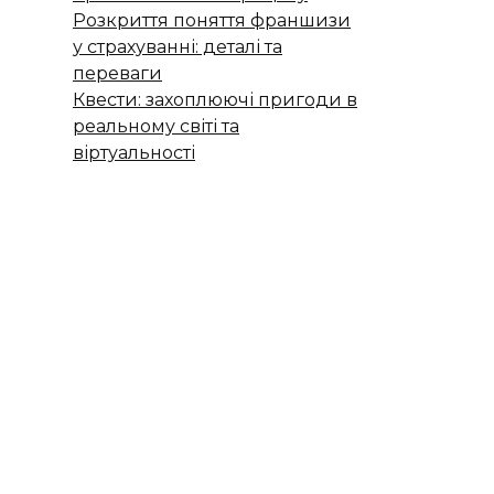
Розкриття поняття франшизи
у страхуванні: деталі та
переваги
Квести: захоплюючі пригоди в
реальному світі та
віртуальності