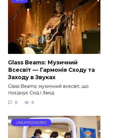
Glass Beams: Музичний
Всесвіт — Гармонія Сходу та
Заходу в Звуках
Glass Beams: музичний всесвіт, що
поєднує Схід і Захід
0
5
UNCATEGORIZED