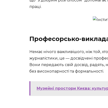
що “з добрим розголосом” допомагає
праці.
Професорсько-виклад
Немає нічого важливішого, ніж той, хто с
журналістики, це — досвідчені професіо
Вони передають свій досвід, радять, 
без високопарності та формальності.
Музейні простори Києва: культу