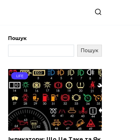
Пошук
Пошук
LIFE
Індикатори: Що Це Таке та Як