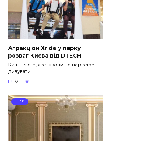
Атракціон Xride у парку
розваг Києва від DTECH
Київ – місто, яке ніколи не перестає
дивувати.
0
11
LIFE