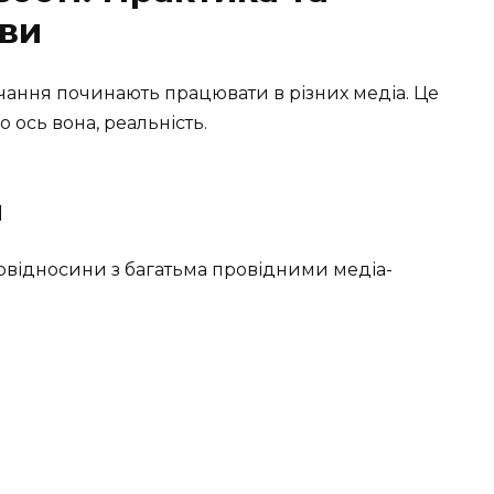
иви
авчання починають працювати в різних медіа. Це
 ось вона, реальність.
и
мовідносини з багатьма провідними медіа-