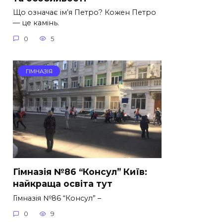
Що означає ім’я Петро? Кожен Петро
— це камінь.
0
5
ГІМНАЗІЯ
Гімназія №86 “Консул” Київ:
найкраща освіта тут
Гімназія №86 “Консул” –
0
9