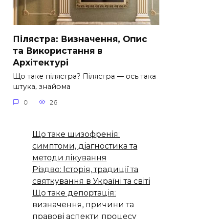
Пілястра: Визначення, Опис
та Використання в
Архітектурі
Що таке пілястра? Пілястра — ось така
штука, знайома
0
26
Що таке шизофренія:
симптоми, діагностика та
методи лікування
Різдво: Історія, традиції та
святкування в Україні та світі
Що таке депортація:
визначення, причини та
правові аспекти процесу