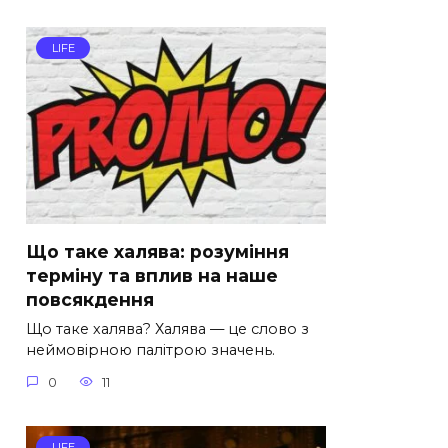
LIFE
Що таке халява: розуміння
терміну та вплив на наше
повсякдення
Що таке халява? Халява — це слово з
неймовірною палітрою значень.
0
11
LIFE