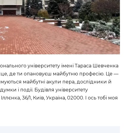
іонального університету імені Тараса Шевченка
ісце, де ти опановуєш майбутню професію. Це —
ормуються майбутні акули пера, дослідники й
думки і події. Будівля університету
єнка, 36/1, Київ, Україна, 02000. І ось тобі моя