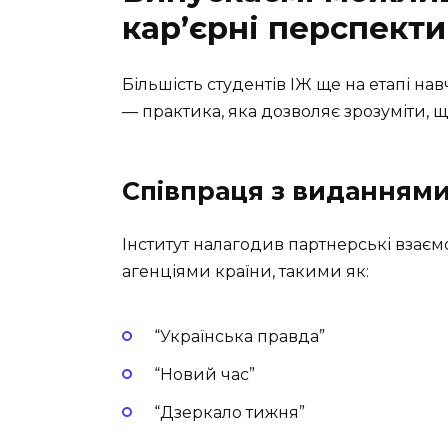
кар’єрні перспект
Більшість студентів ІЖ ще на етапі н
— практика, яка дозволяє зрозуміти, що
Співпраця з виданням
Інститут налагодив партнерські взає
агенціями країни, такими як:
“Українська правда”
“Новий час”
“Дзеркало тижня”