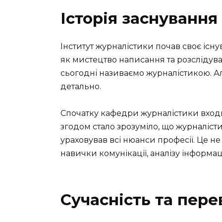
Історія заснування
Інститут журналістики почав своє існу
як мистецтво написання та розслідув
сьогодні називаємо журналістикою. Ал
детально.
Спочатку кафедри журналістики входил
згодом стало зрозуміло, що журналісти
ураховував всі нюанси професії. Це не
навички комунікації, аналізу інформац
Сучасність та пере