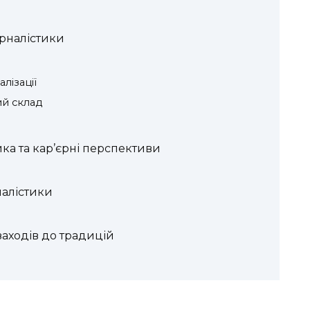
урналістики
лізації
й склад
ка та кар’єрні перспективи
налістики
заходів до традицій