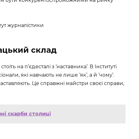
 їм бути конкурентоспроможними на ринку
ацький склад
тоїть на п’єдесталі з ‘наставника’. В Інституті
нали, які навчають не лише ‘як’, а й ‘чому’.
наставляють. Це справжні майстри своєї справи,
рні скарби столиці