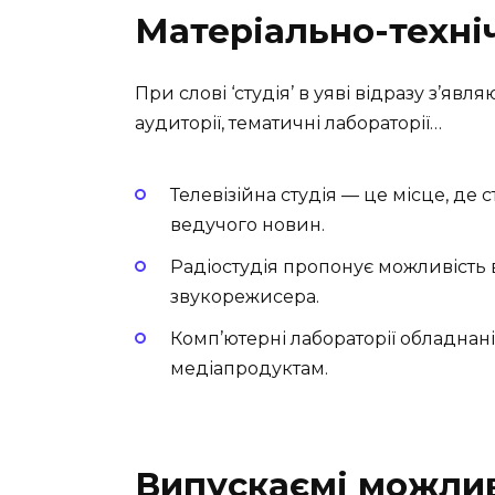
Матеріально-техні
При слові ‘студія’ в уяві відразу з’явл
аудиторії, тематичні лабораторії…
Телевізійна студія — це місце, де
ведучого новин.
Радіостудія пропонує можливість в
звукорежисера.
Комп’ютерні лабораторії обладнан
медіапродуктам.
Випускаємі можлив