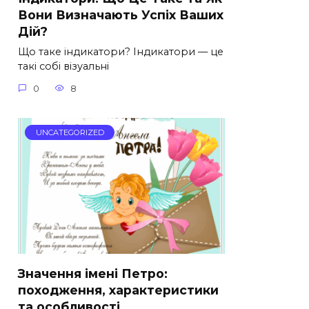
Вони Визначають Успіх Ваших
Дій?
Що таке індикатори? Індикатори — це
такі собі візуальні
0
8
UNCATEGORIZED
Значення імені Петро:
походження, характеристики
та особливості