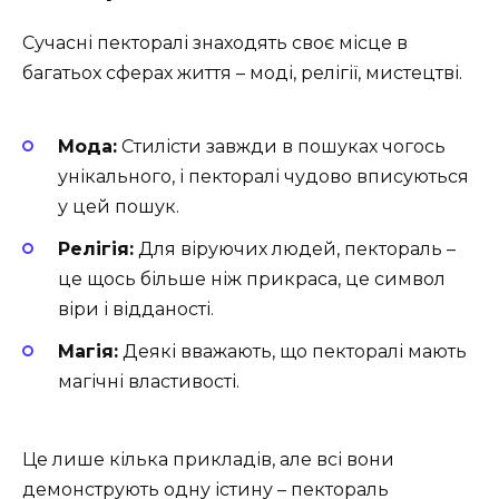
Сучасні пекторалі знаходять своє місце в
багатьох сферах життя – моді, релігії, мистецтві.
Мода:
Стилісти завжди в пошуках чогось
унікального, і пекторалі чудово вписуються
у цей пошук.
Релігія:
Для віруючих людей, пектораль –
це щось більше ніж прикраса, це символ
віри і відданості.
Магія:
Деякі вважають, що пекторалі мають
магічні властивості.
Це лише кілька прикладів, але всі вони
демонструють одну істину – пектораль