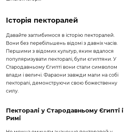
Історія пекторалей
Давайте заглибимося в історію пекторалей.
Вони без перебільшень відомі з давніх часів.
Першими з відомих культур, яким вдалося
популяризувати пекторалі, були єгиптяни. У
Стародавньому Єгипті вони стали символом
влади і величі. Фараони завжди мали на собі
пекторалі, демонструючи свою божественну
силу.
Пекторалі у Стародавньому Єгипті і
Римі
Не можна оминути значення пекторалей у