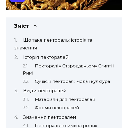
Зміст
Що таке пектораль: історія та
значення
Історія пекторалей
Пекторалі у Стародавньому Єгипті і
Римі
Сучасні пекторалі: мода і культура
Види пекторалей
Матеріали для пекторалей
Форми пекторалей
Значення пекторалей
Пекторалі як символ різних