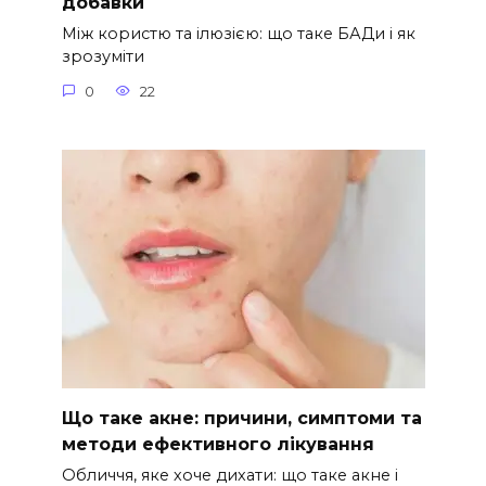
добавки
Між користю та ілюзією: що таке БАДи і як
зрозуміти
0
22
Що таке акне: причини, симптоми та
методи ефективного лікування
Обличчя, яке хоче дихати: що таке акне і