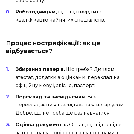
свою освіту.
Роботодавцям,
щоб підтвердити
кваліфікацію найнятих спеціалістів.
Процес нострифікації: як це
відбувається?
Збирання паперів.
Що треба? Диплом,
атестат, додатки з оцінками, переклад на
офіційну мову і, звісно, паспорт.
Переклад та засвідчення.
Все
перекладається і засвідчується нотаріусом.
Добре, що не треба ще раз навчатися!
Оцінка документів.
Орган, що відповідає
за цю справу, порівнює вашу програму з