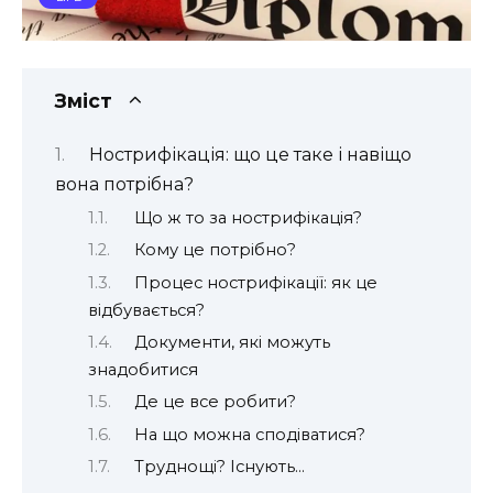
Зміст
Нострифікація: що це таке і навіщо
вона потрібна?
Що ж то за нострифікація?
Кому це потрібно?
Процес нострифікації: як це
відбувається?
Документи, які можуть
знадобитися
Де це все робити?
На що можна сподіватися?
Труднощі? Існують…